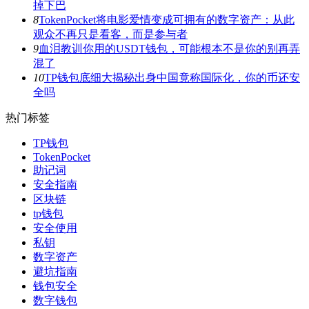
掉下巴
8
TokenPocket将电影爱情变成可拥有的数字资产：从此
观众不再只是看客，而是参与者
9
血泪教训你用的USDT钱包，可能根本不是你的别再弄
混了
10
TP钱包底细大揭秘出身中国竟称国际化，你的币还安
全吗
热门标签
TP钱包
TokenPocket
助记词
安全指南
区块链
tp钱包
安全使用
私钥
数字资产
避坑指南
钱包安全
数字钱包