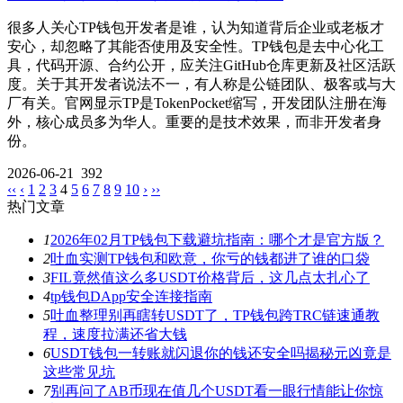
很多人关心TP钱包开发者是谁，认为知道背后企业或老板才
安心，却忽略了其能否使用及安全性。TP钱包是去中心化工
具，代码开源、合约公开，应关注GitHub仓库更新及社区活跃
度。关于其开发者说法不一，有人称是公链团队、极客或与大
厂有关。官网显示TP是TokenPocket缩写，开发团队注册在海
外，核心成员多为华人。重要的是技术效果，而非开发者身
份。
2026-06-21
392
‹‹
‹
1
2
3
4
5
6
7
8
9
10
›
››
热门文章
1
2026年02月TP钱包下载避坑指南：哪个才是官方版？
2
吐血实测TP钱包和欧意，你亏的钱都进了谁的口袋
3
FIL竟然值这么多USDT价格背后，这几点太扎心了
4
tp钱包DApp安全连接指南
5
吐血整理别再瞎转USDT了，TP钱包跨TRC链速通教
程，速度拉满还省大钱
6
USDT钱包一转账就闪退你的钱还安全吗揭秘元凶竟是
这些常见坑
7
别再问了AB币现在值几个USDT看一眼行情能让你惊