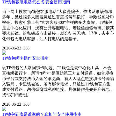
TP钱包客服电话怎么找 安全使用指南
当下网上搜索“tp钱包客服电话”大多是骗子。作者从事该领域
多年，见过很多人因着急通过百度找号码拨打，导致钱包货币
被夺。搜索引擎上带“官方客服400”字样的多为虚假，TP钱包
是去中心化应用，没有公开客服电话。若轻信虚假号码并按其
要求转钱、给私钥或点击链接，就会徒劳无功。记住，去中心
化钱包无电话客服，让人打电话的是骗子。
2026-06-23
358
TP钱包绑卡操作安全指南
玩TP钱包的人常问绑卡问题。TP钱包是去中心化工具，不会
直接绑银行卡，所谓“绑卡”是借助第三方支付通道，如合规换
币平台或支持法币入金的承兑商。有人因乱点链接填卡号等陷
入骗局，卡里钱被盗。若有绑卡需求，只通过TP钱包官方集
成支付通路，勿信弹窗或私聊链接。具体操作是先开启钱包，
找“买币”或“法
2026-06-22
368
TP钱包到底是谁家的？真相与安全使用指南