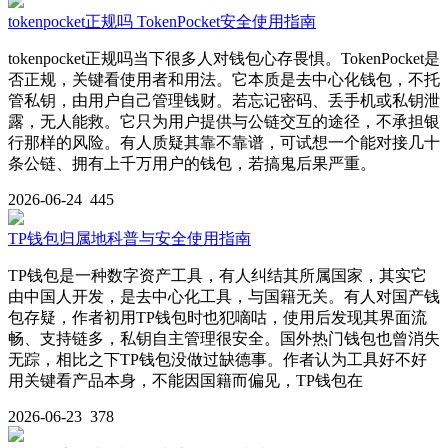
tokenpocket正规吗 TokenPocket安全使用指南
tokenpocket正规吗当下很多人对钱包心存畏惧。TokenPocket是
否正规，关键看使用者和用法。它本质是去中心化钱包，不托
管私钥，由用户自己管理钱财。若忘记密码、丢手机或私钥泄
露，无人能救。它只为用户提供与公链交互的途径，不承担银
行那样的风险。有人质疑其靠不靠谱，可试想一个能对接几十
条公链、拥有上千万用户的钱包，若搞鬼后果严重。
2026-06-24
445
TP钱包归属地科普与安全使用指南
TP钱包是一种数字资产工具，有人纠结其所属国家，其实它
由中国人开发，是去中心化工具，与国籍无关。有人对国产钱
包存疑，作者初用TP钱包时也犯嘀咕，使用后发现其界面流
畅、支持链多，私钥自主管理很安全。国外热门钱包也曾消失
无踪，相比之下TP钱包没做过缺德事。作者认为工具好不好
用关键看产品本身，不能因国籍而偏见，TP钱包在
2026-06-23
378