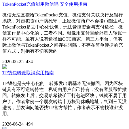
TokenPocket充值能用微信吗 安全使用指南
微信无法直接给TokenPocket充值。微信支付关联央行及银行
系统，对虚拟货币严防死守，正经微信商户不会接币圈生意。
TokenPocket是去中心化钱包，无法管控资金与支付途径，微
信支付是中心化的，二者不同。就像用支付宝给外星人转账一
样不可能。虽有人说有途径如OTC商家、第三方平台，但实
际上微信与TokenPocket之间存在阻隔，不存在简单便捷的充
值方式，别抱有不切实际的
2026-06-25
434
TP钱包转账取消实用指南
TP钱包是去中心化的，转账发出后基本无法撤回。因为区块
链具有不可逆转特性，私钥由用户自己持有，没有客服帮忙撤
回。转账发出后，交易哈希被矿工打包进区块，钱就不属于用
户了。作者举例一个朋友转错十万块到休眠地址，气到三天没
进食，朋友询问能否找TP官方帮忙，作者表示不管找谁都没
用。
2026-06-24
494