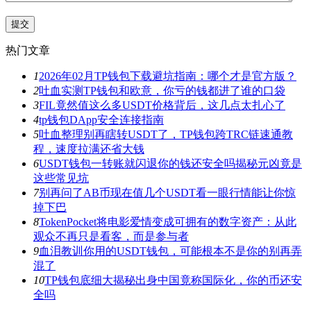
热门文章
1
2026年02月TP钱包下载避坑指南：哪个才是官方版？
2
吐血实测TP钱包和欧意，你亏的钱都进了谁的口袋
3
FIL竟然值这么多USDT价格背后，这几点太扎心了
4
tp钱包DApp安全连接指南
5
吐血整理别再瞎转USDT了，TP钱包跨TRC链速通教
程，速度拉满还省大钱
6
USDT钱包一转账就闪退你的钱还安全吗揭秘元凶竟是
这些常见坑
7
别再问了AB币现在值几个USDT看一眼行情能让你惊
掉下巴
8
TokenPocket将电影爱情变成可拥有的数字资产：从此
观众不再只是看客，而是参与者
9
血泪教训你用的USDT钱包，可能根本不是你的别再弄
混了
10
TP钱包底细大揭秘出身中国竟称国际化，你的币还安
全吗