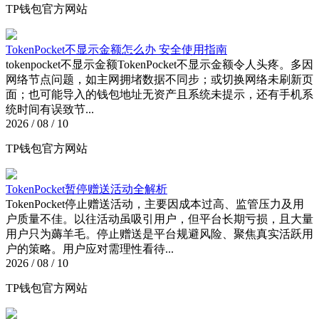
TP钱包官方网站
TokenPocket不显示金额怎么办 安全使用指南
tokenpocket不显示金额TokenPocket不显示金额令人头疼。多因
网络节点问题，如主网拥堵数据不同步；或切换网络未刷新页
面；也可能导入的钱包地址无资产且系统未提示，还有手机系
统时间有误致节...
2026 / 08 / 10
TP钱包官方网站
TokenPocket暂停赠送活动全解析
TokenPocket停止赠送活动，主要因成本过高、监管压力及用
户质量不佳。以往活动虽吸引用户，但平台长期亏损，且大量
用户只为薅羊毛。停止赠送是平台规避风险、聚焦真实活跃用
户的策略。用户应对需理性看待...
2026 / 08 / 10
TP钱包官方网站