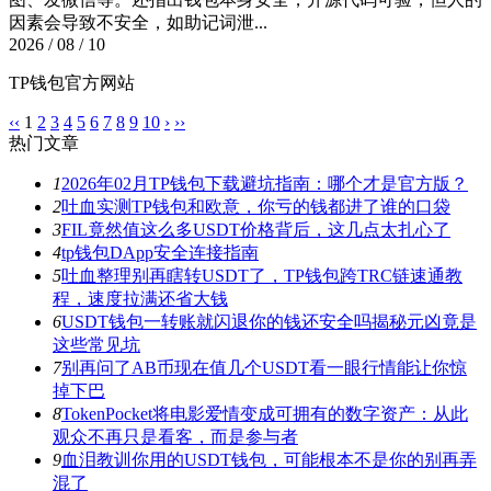
因素会导致不安全，如助记词泄...
2026 / 08 / 10
TP钱包官方网站
‹‹
1
2
3
4
5
6
7
8
9
10
›
››
热门文章
1
2026年02月TP钱包下载避坑指南：哪个才是官方版？
2
吐血实测TP钱包和欧意，你亏的钱都进了谁的口袋
3
FIL竟然值这么多USDT价格背后，这几点太扎心了
4
tp钱包DApp安全连接指南
5
吐血整理别再瞎转USDT了，TP钱包跨TRC链速通教
程，速度拉满还省大钱
6
USDT钱包一转账就闪退你的钱还安全吗揭秘元凶竟是
这些常见坑
7
别再问了AB币现在值几个USDT看一眼行情能让你惊
掉下巴
8
TokenPocket将电影爱情变成可拥有的数字资产：从此
观众不再只是看客，而是参与者
9
血泪教训你用的USDT钱包，可能根本不是你的别再弄
混了