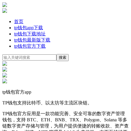
首页
tp钱包app下载
tp钱包下载地址
tp钱包最新版下载
tp钱包官方下载
tp钱包官方app
TP钱包支持比特币、以太坊等主流区块链。
TP钱包官方应用是一款功能完善、安全可靠的数字资产管理
钱包，支持 BTC、ETH、BNB、TRX、Polygon、Solana 等多
链数字资产存储与管理，为用户提供便捷的转账收款、资产查