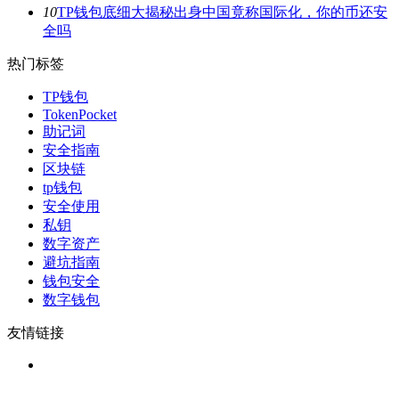
10
TP钱包底细大揭秘出身中国竟称国际化，你的币还安
全吗
热门标签
TP钱包
TokenPocket
助记词
安全指南
区块链
tp钱包
安全使用
私钥
数字资产
避坑指南
钱包安全
数字钱包
友情链接