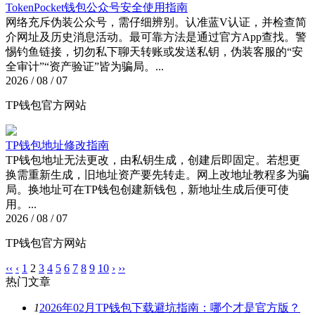
TokenPocket钱包公众号安全使用指南
网络充斥伪装公众号，需仔细辨别。认准蓝V认证，并检查简
介网址及历史消息活动。最可靠方法是通过官方App查找。警
惕钓鱼链接，切勿私下聊天转账或发送私钥，伪装客服的“安
全审计”“资产验证”皆为骗局。...
2026 / 08 / 07
TP钱包官方网站
TP钱包地址修改指南
TP钱包地址无法更改，由私钥生成，创建后即固定。若想更
换需重新生成，旧地址资产要先转走。网上改地址教程多为骗
局。换地址可在TP钱包创建新钱包，新地址生成后便可使
用。...
2026 / 08 / 07
TP钱包官方网站
‹‹
‹
1
2
3
4
5
6
7
8
9
10
›
››
热门文章
1
2026年02月TP钱包下载避坑指南：哪个才是官方版？