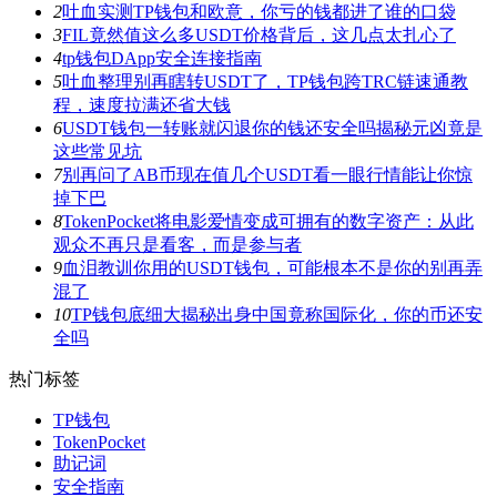
2
吐血实测TP钱包和欧意，你亏的钱都进了谁的口袋
3
FIL竟然值这么多USDT价格背后，这几点太扎心了
4
tp钱包DApp安全连接指南
5
吐血整理别再瞎转USDT了，TP钱包跨TRC链速通教
程，速度拉满还省大钱
6
USDT钱包一转账就闪退你的钱还安全吗揭秘元凶竟是
这些常见坑
7
别再问了AB币现在值几个USDT看一眼行情能让你惊
掉下巴
8
TokenPocket将电影爱情变成可拥有的数字资产：从此
观众不再只是看客，而是参与者
9
血泪教训你用的USDT钱包，可能根本不是你的别再弄
混了
10
TP钱包底细大揭秘出身中国竟称国际化，你的币还安
全吗
热门标签
TP钱包
TokenPocket
助记词
安全指南