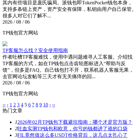
其内有些项目是庞氏骗局。派钱包即TokenPocket钱包本身，
支持多条链上资产，资产安全有保障，私钥由用户自己保管。
很多人对它们了解不...
2026 / 08 / 06
TP钱包官方网站
TP客服怎么找？安全使用指南
作者吐槽TP客服难找，使用中遇问题难寻人工客服。介绍找
TP客服的方式，如在TP钱包点击齿轮图标进入“帮助与反
馈”，但多是FAQ。自己钱包打不开，联系机器人客服无果，
去官网论坛发帖等三天才有无关痛痒的回...
2026 / 08 / 06
TP钱包官方网站
‹‹
‹
1
2
3
4
5
6
7
8
9
10
›
››
热门文章
1
2026年02月TP钱包下载避坑指南：哪个才是官方版？
2
吐血实测TP钱包和欧意，你亏的钱都进了谁的口袋
3
FIL竟然值这么多USDT价格背后，这几点太扎心了