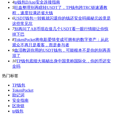
4
tp钱包DApp安全连接指南
5
吐血整理别再瞎转USDT了，TP钱包跨TRC链速通教
程，速度拉满还省大钱
6
USDT钱包一转账就闪退你的钱还安全吗揭秘元凶竟是
这些常见坑
7
别再问了AB币现在值几个USDT看一眼行情能让你惊
掉下巴
8
TokenPocket将电影爱情变成可拥有的数字资产：从此
观众不再只是看客，而是参与者
9
血泪教训你用的USDT钱包，可能根本不是你的别再弄
混了
10
TP钱包底细大揭秘出身中国竟称国际化，你的币还安
全吗
热门标签
TP钱包
TokenPocket
助记词
安全指南
区块链
tp钱包