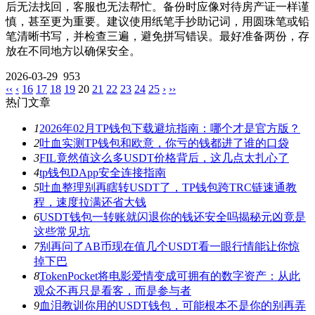
后无法找回，客服也无法帮忙。备份时应像对待房产证一样谨
慎，甚至更为重要。建议使用纸笔手抄助记词，用圆珠笔或铅
笔清晰书写，并检查三遍，避免拼写错误。最好准备两份，存
放在不同地方以确保安全。
2026-03-29
953
‹‹
‹
16
17
18
19
20
21
22
23
24
25
›
››
热门文章
1
2026年02月TP钱包下载避坑指南：哪个才是官方版？
2
吐血实测TP钱包和欧意，你亏的钱都进了谁的口袋
3
FIL竟然值这么多USDT价格背后，这几点太扎心了
4
tp钱包DApp安全连接指南
5
吐血整理别再瞎转USDT了，TP钱包跨TRC链速通教
程，速度拉满还省大钱
6
USDT钱包一转账就闪退你的钱还安全吗揭秘元凶竟是
这些常见坑
7
别再问了AB币现在值几个USDT看一眼行情能让你惊
掉下巴
8
TokenPocket将电影爱情变成可拥有的数字资产：从此
观众不再只是看客，而是参与者
9
血泪教训你用的USDT钱包，可能根本不是你的别再弄