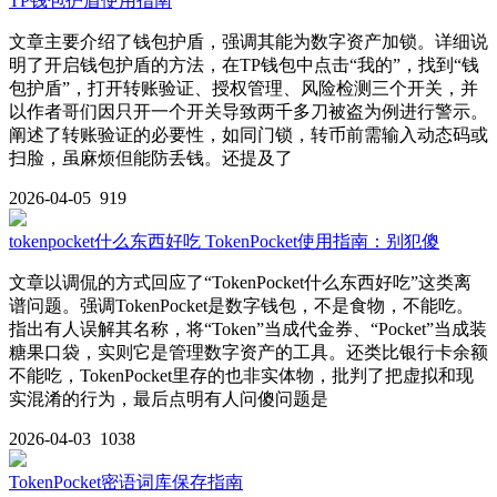
TP钱包护盾使用指南
文章主要介绍了钱包护盾，强调其能为数字资产加锁。详细说
明了开启钱包护盾的方法，在TP钱包中点击“我的”，找到“钱
包护盾”，打开转账验证、授权管理、风险检测三个开关，并
以作者哥们因只开一个开关导致两千多刀被盗为例进行警示。
阐述了转账验证的必要性，如同门锁，转币前需输入动态码或
扫脸，虽麻烦但能防丢钱。还提及了
2026-04-05
919
tokenpocket什么东西好吃 TokenPocket使用指南：别犯傻
文章以调侃的方式回应了“TokenPocket什么东西好吃”这类离
谱问题。强调TokenPocket是数字钱包，不是食物，不能吃。
指出有人误解其名称，将“Token”当成代金券、“Pocket”当成装
糖果口袋，实则它是管理数字资产的工具。还类比银行卡余额
不能吃，TokenPocket里存的也非实体物，批判了把虚拟和现
实混淆的行为，最后点明有人问傻问题是
2026-04-03
1038
TokenPocket密语词库保存指南