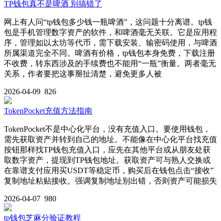
TP钱包真不是啤酒 别搞错了
网上有人问“tp钱包多少钱一瓶啤酒”，这问题十分离谱。tp钱
包是手机管理数字资产的软件，和啤酒毫无关联。它是应用程
序，管理如以太坊等代币，需下载安装、输密码使用，与啤酒
所属渠道完全不同。啤酒有价格，tp钱包本身免费，下载注册
不收费，转东西涉及的手续费也不能用“一瓶”衡量。两者毫无
关系，作者要把这事掰扯清楚，避免更多人被
2026-04-09
826
TokenPocket充值方法指南
TokenPocket不是中心化平台，没有充值入口。要使用钱包，
需先获取资产并转到自己的地址。不能像在中心化平台找充值
按钮那样找TP钱包充值入口，应先在其他平台或从朋友处获
取数字资产，提现到TP钱包地址。获取资产可与熟人交换或
在靠谱支付应用买USDT等稳定币，购买后在钱包点击“接收”
复制地址粘贴接收。强调复制地址别出错，否则资产可能损失
2026-04-07
980
tp钱包芝麻分验证教程