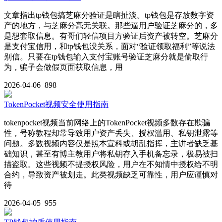
文章指出tp钱包搞芝麻分验证是瞎扯淡。tp钱包是存放数字资
产的地方，与芝麻分毫无关联。那些逼用户验证芝麻分的，多
是想套取信息。有哥们轻信项目方验证后资产被转空。芝麻分
是支付宝信用，和tp钱包没关系，面对“验证领取福利”等说法
别信。只要在tp钱包输入支付宝账号验证芝麻分就是偷取行
为，骗子会做假页面获取信息，用
2026-04-06
898
TokenPocket视频安全使用指南
tokenpocket视频当前网络上的TokenPocket视频多数存在欺骗
性，号称教程却常导致用户资产丢失、授权滥用、私钥泄露等
问题。多数视频内容仅是照本宣科或胡乱指挥，主讲者缺乏基
础知识，甚至有博主教用户将私钥存入手机备忘录，极易被扫
描盗取。这些视频不提授权风险，用户在不知情中授权给不明
合约，导致资产被划走。此类视频缺乏可靠性，用户应谨慎对
待
2026-04-05
955