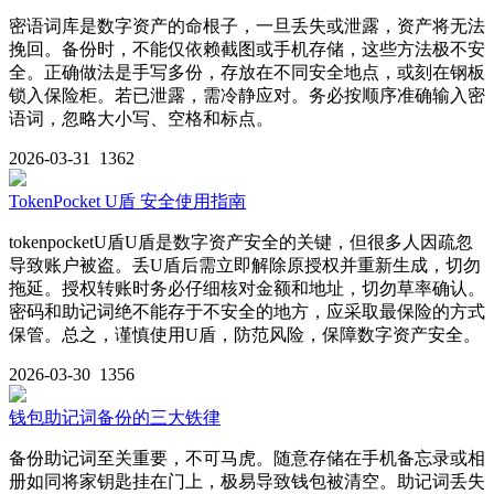
密语词库是数字资产的命根子，一旦丢失或泄露，资产将无法
挽回。备份时，不能仅依赖截图或手机存储，这些方法极不安
全。正确做法是手写多份，存放在不同安全地点，或刻在钢板
锁入保险柜。若已泄露，需冷静应对。务必按顺序准确输入密
语词，忽略大小写、空格和标点。
2026-03-31
1362
TokenPocket U盾 安全使用指南
tokenpocketU盾U盾是数字资产安全的关键，但很多人因疏忽
导致账户被盗。丢U盾后需立即解除原授权并重新生成，切勿
拖延。授权转账时务必仔细核对金额和地址，切勿草率确认。
密码和助记词绝不能存于不安全的地方，应采取最保险的方式
保管。总之，谨慎使用U盾，防范风险，保障数字资产安全。
2026-03-30
1356
钱包助记词备份的三大铁律
备份助记词至关重要，不可马虎。随意存储在手机备忘录或相
册如同将家钥匙挂在门上，极易导致钱包被清空。助记词丢失