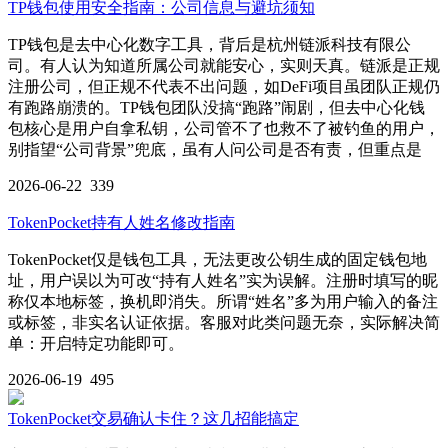
TP钱包使用安全指南：公司信息与避坑须知
TP钱包是去中心化数字工具，背后是杭州链派科技有限公
司。有人认为知道所属公司就能安心，实则天真。链派是正规
注册公司，但正规不代表不出问题，如DeFi项目虽团队正规仍
有跑路崩溃的。TP钱包团队没搞“跑路”闹剧，但去中心化钱
包核心是用户自拿私钥，公司管不了也救不了被钓鱼的用户，
别指望“公司背景”兜底，虽有人问公司是否有责，但重点是
2026-06-22
339
TokenPocket持有人姓名修改指南
TokenPocket仅是钱包工具，无法更改公钥生成的固定钱包地
址，用户误以为可改“持有人姓名”实为误解。注册时填写的昵
称仅本地标签，换机即消失。所谓“姓名”多为用户输入的备注
或标签，非实名认证依据。客服对此类问题无奈，实际解决简
单：开启特定功能即可。
2026-06-19
495
TokenPocket交易确认卡住？这几招能搞定