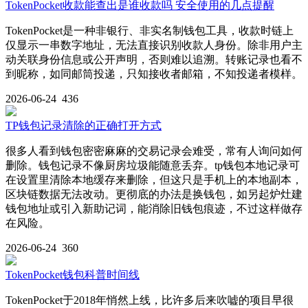
TokenPocket收款能查出是谁收款吗 安全使用的几点提醒
TokenPocket是一种非银行、非实名制钱包工具，收款时链上
仅显示一串数字地址，无法直接识别收款人身份。除非用户主
动关联身份信息或公开声明，否则难以追溯。转账记录也看不
到昵称，如同邮筒投递，只知接收者邮箱，不知投递者模样。
2026-06-24
436
TP钱包记录清除的正确打开方式
很多人看到钱包密密麻麻的交易记录会难受，常有人询问如何
删除。钱包记录不像厨房垃圾能随意丢弃。tp钱包本地记录可
在设置里清除本地缓存来删除，但这只是手机上的本地副本，
区块链数据无法改动。更彻底的办法是换钱包，如另起炉灶建
钱包地址或引入新助记词，能消除旧钱包痕迹，不过这样做存
在风险。
2026-06-24
360
TokenPocket钱包科普时间线
TokenPocket于2018年悄然上线，比许多后来吹嘘的项目早很