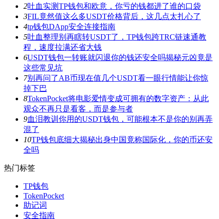
2
吐血实测TP钱包和欧意，你亏的钱都进了谁的口袋
3
FIL竟然值这么多USDT价格背后，这几点太扎心了
4
tp钱包DApp安全连接指南
5
吐血整理别再瞎转USDT了，TP钱包跨TRC链速通教
程，速度拉满还省大钱
6
USDT钱包一转账就闪退你的钱还安全吗揭秘元凶竟是
这些常见坑
7
别再问了AB币现在值几个USDT看一眼行情能让你惊
掉下巴
8
TokenPocket将电影爱情变成可拥有的数字资产：从此
观众不再只是看客，而是参与者
9
血泪教训你用的USDT钱包，可能根本不是你的别再弄
混了
10
TP钱包底细大揭秘出身中国竟称国际化，你的币还安
全吗
热门标签
TP钱包
TokenPocket
助记词
安全指南