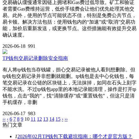
交易确认缓慢通常因链上拥堵和Gas费过低导致。矿工和验证
者需要Gas费维持运营，低价手续费会让他们优先处理其他交
易。此外，使用的节点可能状态不佳，特别是免费公共节点，
易卡顿。解决方法包括：使用钱包内的“加速”或“取消”交易功
能，加价后重新发送，或更换节点。这些措施能有效提升交易
确认速度。
2026-06-18
991
TP钱包交易记录删除安全指南
有人将tp钱包当存钱罐，担心交易记录被他人看到想删除。但
tp钱包交易记录并非想删就能删。tp钱包是去中心化钱包，每
笔交易记录在公链的区块链上，无法抹掉，如同在石头上刻字
不能水洗。不过tp钱包app里的本地记录能清理，操作是打开tp
钱包，点击“我的”，找“清除缓存”或“重置钱包”，但这只是清
手机缓存，非删
2026-06-17
983
‹‹
‹
6
7
8
9
10
11
12
13
14
15
›
››
热门文章
1
2026年02月TP钱包下载避坑指南：哪个才是官方版？