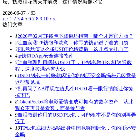
坛、找教程花两天才解决，这种情况就像水管
2026-06-07
463
‹‹
‹
1
2
3
4
5
6
7
8
9
10
›
››
热门文章
1
2026年02月TP钱包下载避坑指南：哪个才是官方版？
2
吐血实测TP钱包和欧意，你亏的钱都进了谁的口袋
3
FIL竟然值这么多USDT价格背后，这几点太扎心了
4
tp钱包DApp安全连接指南
5
吐血整理别再瞎转USDT了，TP钱包跨TRC链速通教
程，速度拉满还省大钱
6
USDT钱包一转账就闪退你的钱还安全吗揭秘元凶竟是
这些常见坑
7
别再问了AB币现在值几个USDT看一眼行情能让你惊
掉下巴
8
TokenPocket将电影爱情变成可拥有的数字资产：从此
观众不再只是看客，而是参与者
9
血泪教训你用的USDT钱包，可能根本不是你的别再弄
混了
10
TP钱包底细大揭秘出身中国竟称国际化，你的币还安
全吗