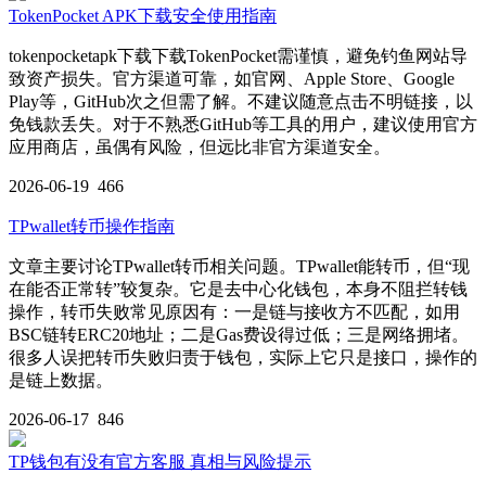
TokenPocket APK下载安全使用指南
tokenpocketapk下载下载TokenPocket需谨慎，避免钓鱼网站导
致资产损失。官方渠道可靠，如官网、Apple Store、Google
Play等，GitHub次之但需了解。不建议随意点击不明链接，以
免钱款丢失。对于不熟悉GitHub等工具的用户，建议使用官方
应用商店，虽偶有风险，但远比非官方渠道安全。
2026-06-19
466
TPwallet转币操作指南
文章主要讨论TPwallet转币相关问题。TPwallet能转币，但“现
在能否正常转”较复杂。它是去中心化钱包，本身不阻拦转钱
操作，转币失败常见原因有：一是链与接收方不匹配，如用
BSC链转ERC20地址；二是Gas费设得过低；三是网络拥堵。
很多人误把转币失败归责于钱包，实际上它只是接口，操作的
是链上数据。
2026-06-17
846
TP钱包有没有官方客服 真相与风险提示