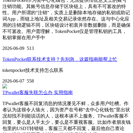
TokenPocket作为去中心化钱包，无法提供传统意义上的账号
注销功能。其账号信息存储于区块链上，具有不可篡改的特
性。用户所谓的“注销”，实质上是删除本地存储的私钥或助记
词App，而链上地址及相关交易记录依然存在。这与中心化应
用的注销逻辑不同，区块链设计初衷并非数据删除，而是确保
不可篡改。用户需理解，TokenPocket仅是管理私钥的工具，
私钥掌握在用户手中
2026-06-09
513
TokenPocket联系技术支持？先别急，这篇指南能帮上忙
tokenpocket技术支持怎么联系
2026-06-07
558
TPwallet客服失联怎么办 实用指南
TPwallet客服不回复消息的情况屡见不鲜，众多用户吐槽。作
者认为这很令人恼火，因为资产在号称“去中心化钱包”里出状
况却找不到能说话的人，这根本谈不上服务。TPwallet客服不
回复，要么是人手太少，要么是不重视客服。比如作者朋友钱
包里的USDT转错链，客服三天都不回复，最后他自己查论