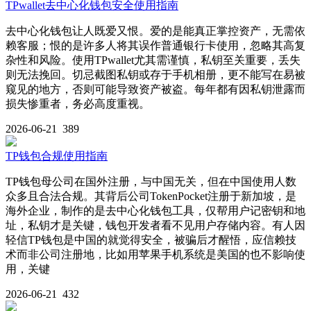
TPwallet去中心化钱包安全使用指南
去中心化钱包让人既爱又恨。爱的是能真正掌控资产，无需依
赖客服；恨的是许多人将其误作普通银行卡使用，忽略其高复
杂性和风险。使用TPwallet尤其需谨慎，私钥至关重要，丢失
则无法挽回。切忌截图私钥或存于手机相册，更不能写在易被
窥见的地方，否则可能导致资产被盗。每年都有因私钥泄露而
损失惨重者，务必高度重视。
2026-06-21
389
TP钱包合规使用指南
TP钱包母公司在国外注册，与中国无关，但在中国使用人数
众多且合法合规。其背后公司TokenPocket注册于新加坡，是
海外企业，制作的是去中心化钱包工具，仅帮用户记密钥和地
址，私钥才是关键，钱包开发者看不见用户存储内容。有人因
轻信TP钱包是中国的就觉得安全，被骗后才醒悟，应信赖技
术而非公司注册地，比如用苹果手机系统是美国的也不影响使
用，关键
2026-06-21
432