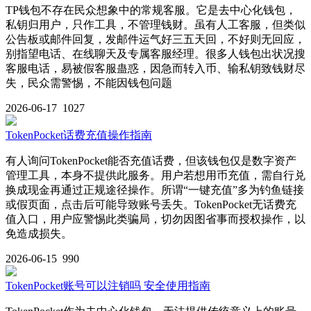
TP钱包不存在民众想象中的常规客服。它是去中心化钱包，
私钥归用户，只作工具，不管理钱财。虽有人工客服，但类似
公告板或邮件回复，发邮件运气好三五天回，不好则无回应，
别指望电话、在线聊天及专属客服经理。很多人钱包出状况搜
客服电话，易被假客服蛊惑，因急而转入币、输私钥致钱财尽
失，民众需警惕，不能因钱包问题
2026-06-17
1027
TokenPocket话费充值操作指南
有人询问TokenPocket能否充值话费，但该钱包仅是数字资产
管理工具，本身不提供此服务。用户若想用币充值，需自行兑
换成现金再通过正规途径操作。所谓“一键充值”多为钓鱼链接
或假页面，点击后可能导致账号丢失。TokenPocket无话费充
值入口，用户应警惕此类骗局，切勿因图省事而授权操作，以
免造成损失。
2026-06-15
990
TokenPocket账号可以注销吗 安全使用指南