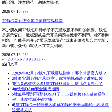
助记词。注意防范，勿随意操作。
2026-07-16
378
TP钱包新币怎么加？避坑实战指南
不少朋友问TP钱包币种单子不完整或搜不到币的原因。钱包
是展示窗口，数据源或显示开关问题会致看不到币。搜不到时
别急，可能是未开启“显示隐藏资产”或未正确添加合约地址，
新币或小众代币默认不在首页列表。
2026-07-16
232
‹‹
‹
2
3
4
5
6
7
8
9
10
11
›
››
热门文章
1
2026年02月TP钱包下载避坑指南：哪个才是官方版？
2
吐血实测TP钱包和欧意，你亏的钱都进了谁的口袋
3
FIL竟然值这么多USDT价格背后，这几点太扎心了
4
tp钱包DApp安全连接指南
5
吐血整理别再瞎转USDT了，TP钱包跨TRC链速通教
程，速度拉满还省大钱
6
USDT钱包一转账就闪退你的钱还安全吗揭秘元凶竟是
这些常见坑