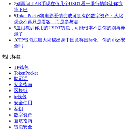
7
别再问了AB币现在值几个USDT看一眼行情能让你惊
掉下巴
8
TokenPocket将电影爱情变成可拥有的数字资产：从此
观众不再只是看客，而是参与者
9
血泪教训你用的USDT钱包，可能根本不是你的别再弄
混了
10
TP钱包底细大揭秘出身中国竟称国际化，你的币还安
全吗
热门标签
TP钱包
TokenPocket
助记词
安全指南
区块链
tp钱包
安全使用
私钥
数字资产
避坑指南
钱包安全