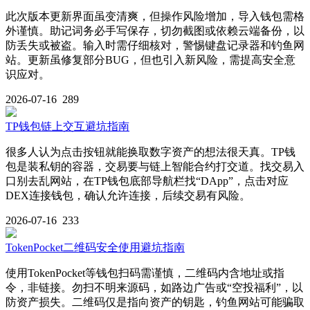
此次版本更新界面虽变清爽，但操作风险增加，导入钱包需格
外谨慎。助记词务必手写保存，切勿截图或依赖云端备份，以
防丢失或被盗。输入时需仔细核对，警惕键盘记录器和钓鱼网
站。更新虽修复部分BUG，但也引入新风险，需提高安全意
识应对。
2026-07-16
289
TP钱包链上交互避坑指南
很多人认为点击按钮就能换取数字资产的想法很天真。TP钱
包是装私钥的容器，交易要与链上智能合约打交道。找交易入
口别去乱网站，在TP钱包底部导航栏找“DApp”，点击对应
DEX连接钱包，确认允许连接，后续交易有风险。
2026-07-16
233
TokenPocket二维码安全使用避坑指南
使用TokenPocket等钱包扫码需谨慎，二维码内含地址或指
令，非链接。勿扫不明来源码，如路边广告或“空投福利”，以
防资产损失。二维码仅是指向资产的钥匙，钓鱼网站可能骗取