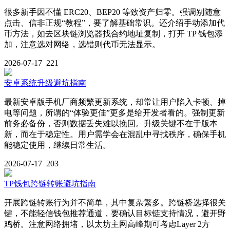
很多新手因不懂 ERC20、BEP20 等致资产归零。强调别随意
点击、信非正规“教程”，要了解基础常识。还介绍手动添加代
币方法，如去区块链浏览器找合约地址复制，打开 TP 钱包添
加，注意选对网络，选错则代币无法显示。
2026-07-17
221
安卓系统升级避坑指南
最新安卓版手机厂商频繁更新系统，却常让用户陷入卡顿、掉
电等问题，所谓的“体验更佳”更多是给开发者看的。强制更新
前务必备份，否则数据丢失难以挽回。升级关键不在于版本
新，而在于稳定性。用户需学会在混乱中寻找秩序，确保手机
能稳定使用，继续日常生活。
2026-07-17
203
TP钱包跨链转账避坑指南
开展跨链转账行为并不简单，其中复杂繁多。跨链桥选择很关
键，不能轻信钱包推荐通道，要确认目标链支持情况，避开野
鸡桥。注意网络拥堵，以太坊主网高峰期可考虑Layer 2方