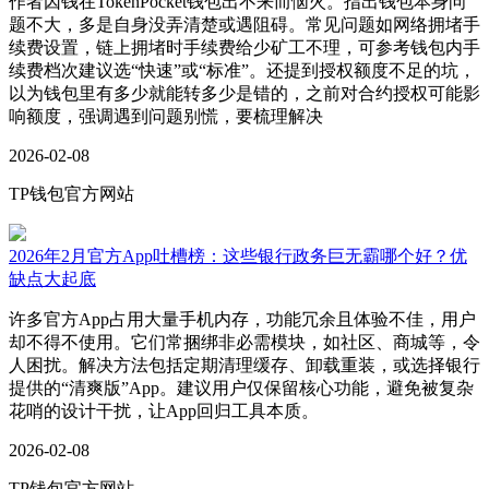
作者因钱在TokenPocket钱包出不来而恼火。指出钱包本身问
题不大，多是自身没弄清楚或遇阻碍。常见问题如网络拥堵手
续费设置，链上拥堵时手续费给少矿工不理，可参考钱包内手
续费档次建议选“快速”或“标准”。还提到授权额度不足的坑，
以为钱包里有多少就能转多少是错的，之前对合约授权可能影
响额度，强调遇到问题别慌，要梳理解决
2026-02-08
TP钱包官方网站
2026年2月官方App吐槽榜：这些银行政务巨无霸哪个好？优
缺点大起底
许多官方App占用大量手机内存，功能冗余且体验不佳，用户
却不得不使用。它们常捆绑非必需模块，如社区、商城等，令
人困扰。解决方法包括定期清理缓存、卸载重装，或选择银行
提供的“清爽版”App。建议用户仅保留核心功能，避免被复杂
花哨的设计干扰，让App回归工具本质。
2026-02-08
TP钱包官方网站