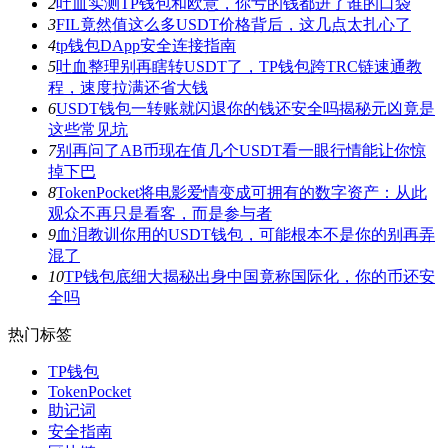
2
吐血实测TP钱包和欧意，你亏的钱都进了谁的口袋
3
FIL竟然值这么多USDT价格背后，这几点太扎心了
4
tp钱包DApp安全连接指南
5
吐血整理别再瞎转USDT了，TP钱包跨TRC链速通教
程，速度拉满还省大钱
6
USDT钱包一转账就闪退你的钱还安全吗揭秘元凶竟是
这些常见坑
7
别再问了AB币现在值几个USDT看一眼行情能让你惊
掉下巴
8
TokenPocket将电影爱情变成可拥有的数字资产：从此
观众不再只是看客，而是参与者
9
血泪教训你用的USDT钱包，可能根本不是你的别再弄
混了
10
TP钱包底细大揭秘出身中国竟称国际化，你的币还安
全吗
热门标签
TP钱包
TokenPocket
助记词
安全指南