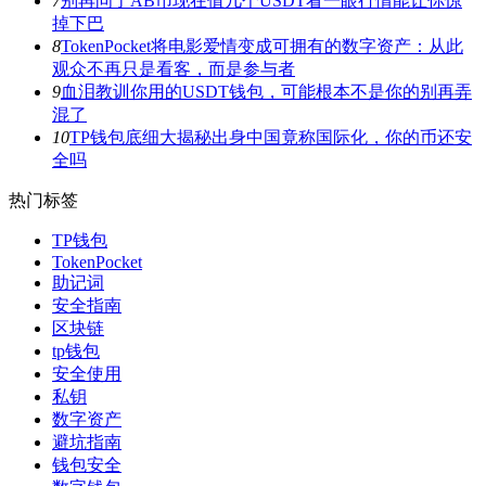
7
别再问了AB币现在值几个USDT看一眼行情能让你惊
掉下巴
8
TokenPocket将电影爱情变成可拥有的数字资产：从此
观众不再只是看客，而是参与者
9
血泪教训你用的USDT钱包，可能根本不是你的别再弄
混了
10
TP钱包底细大揭秘出身中国竟称国际化，你的币还安
全吗
热门标签
TP钱包
TokenPocket
助记词
安全指南
区块链
tp钱包
安全使用
私钥
数字资产
避坑指南
钱包安全