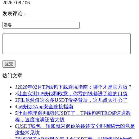
2026 / 08 / 06
发表评论：
热门文章
1
2026年02月TP钱包下载避坑指南：哪个才是官方版？
2
吐血实测TP钱包和欧意，你亏的钱都进了谁的口袋
3
FIL竟然值这么多USDT价格背后，这几点太扎心了
4
tp钱包DApp安全连接指南
5
吐血整理别再瞎转USDT了，TP钱包跨TRC链速通教
程，速度拉满还省大钱
6
USDT钱包一转账就闪退你的钱还安全吗揭秘元凶竟是
这些常见坑