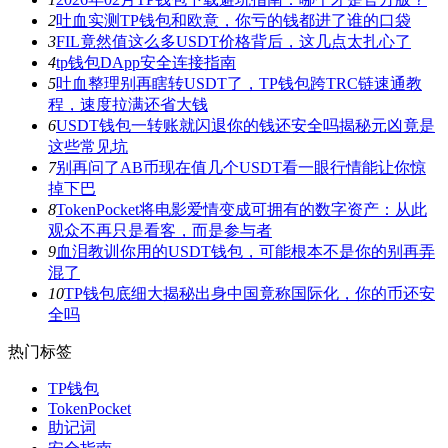
2
吐血实测TP钱包和欧意，你亏的钱都进了谁的口袋
3
FIL竟然值这么多USDT价格背后，这几点太扎心了
4
tp钱包DApp安全连接指南
5
吐血整理别再瞎转USDT了，TP钱包跨TRC链速通教
程，速度拉满还省大钱
6
USDT钱包一转账就闪退你的钱还安全吗揭秘元凶竟是
这些常见坑
7
别再问了AB币现在值几个USDT看一眼行情能让你惊
掉下巴
8
TokenPocket将电影爱情变成可拥有的数字资产：从此
观众不再只是看客，而是参与者
9
血泪教训你用的USDT钱包，可能根本不是你的别再弄
混了
10
TP钱包底细大揭秘出身中国竟称国际化，你的币还安
全吗
热门标签
TP钱包
TokenPocket
助记词