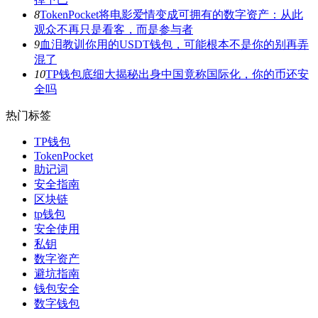
8
TokenPocket将电影爱情变成可拥有的数字资产：从此
观众不再只是看客，而是参与者
9
血泪教训你用的USDT钱包，可能根本不是你的别再弄
混了
10
TP钱包底细大揭秘出身中国竟称国际化，你的币还安
全吗
热门标签
TP钱包
TokenPocket
助记词
安全指南
区块链
tp钱包
安全使用
私钥
数字资产
避坑指南
钱包安全
数字钱包