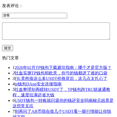
发表评论：
热门文章
1
2026年02月TP钱包下载避坑指南：哪个才是官方版？
2
吐血实测TP钱包和欧意，你亏的钱都进了谁的口袋
3
FIL竟然值这么多USDT价格背后，这几点太扎心了
4
tp钱包DApp安全连接指南
5
吐血整理别再瞎转USDT了，TP钱包跨TRC链速通教
程，速度拉满还省大钱
6
USDT钱包一转账就闪退你的钱还安全吗揭秘元凶竟是
这些常见坑
7
别再问了AB币现在值几个USDT看一眼行情能让你惊
掉下巴