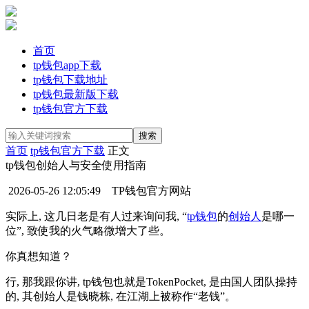
首页
tp钱包app下载
tp钱包下载地址
tp钱包最新版下载
tp钱包官方下载
首页
tp钱包官方下载
正文
tp钱包创始人与安全使用指南
2026-05-26 12:05:49
TP钱包官方网站
实​际上, 这几日老是有人过‍来‍询问我, “
tp钱包
的
创始人
​是哪一
位”, 致使我的​火气⁠略微增大了些​。
你真想知道？
行, 那⁠我跟你讲, tp钱包⁠也就是‍TokenPocket, 是由国人团队操持
的, ⁠其创始人是⁠钱晓栋, 在江湖上被称作“老钱”。