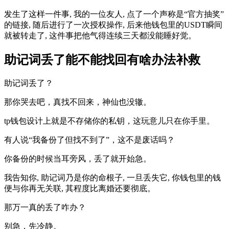
发生了这样‍一​件事, 我的一位友人, 点了​一个声‌称是“官方抽奖”
的链接, ​随后进行了一次授权操作, 后来他钱包里的USDT瞬间
就被转走了, 这件事把他气得连续三天都没能睡好‍觉。
助记词丢了能不能找回有啥办法补救
助记词丢了？
那你哭去吧，真找不回来，神仙也没辙。
tp钱包设计上就是不存储你的私钥，这玩意儿只在你手里。
有人说“我备份了但找不到了”，这不是废话吗？
你备份的时候当耳旁风，丢了就开始急。
我告知你, 助记词乃是你‌的命根子, 一旦丢失它, 你钱包里的钱
便与你再无关联,⁠ 其程度比​离婚还要彻底。‍
那万一真的丢了咋办？
别急，先冷静。