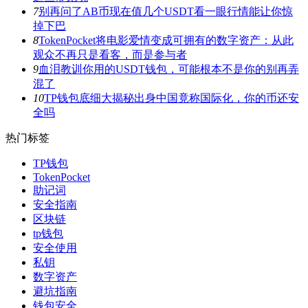
7
别再问了AB币现在值几个USDT看一眼行情能让你惊
掉下巴
8
TokenPocket将电影爱情变成可拥有的数字资产：从此
观众不再只是看客，而是参与者
9
血泪教训你用的USDT钱包，可能根本不是你的别再弄
混了
10
TP钱包底细大揭秘出身中国竟称国际化，你的币还安
全吗
热门标签
TP钱包
TokenPocket
助记词
安全指南
区块链
tp钱包
安全使用
私钥
数字资产
避坑指南
钱包安全