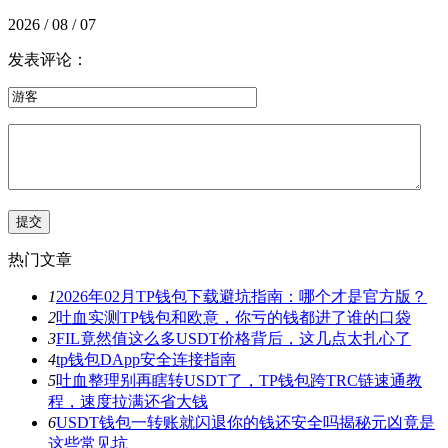
2026 / 08 / 07
发表评论：
热门文章
1
2026年02月TP钱包下载避坑指南：哪个才是官方版？
2
吐血实测TP钱包和欧意，你亏的钱都进了谁的口袋
3
FIL竟然值这么多USDT价格背后，这几点太扎心了
4
tp钱包DApp安全连接指南
5
吐血整理别再瞎转USDT了，TP钱包跨TRC链速通教
程，速度拉满还省大钱
6
USDT钱包一转账就闪退你的钱还安全吗揭秘元凶竟是
这些常见坑