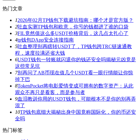
热门文章
1
2026年02月TP钱包下载避坑指南：哪个才是官方版？
2
吐血实测TP钱包和欧意，你亏的钱都进了谁的口袋
3
FIL竟然值这么多USDT价格背后，这几点太扎心了
4
tp钱包DApp安全连接指南
5
吐血整理别再瞎转USDT了，TP钱包跨TRC链速通教
程，速度拉满还省大钱
6
USDT钱包一转账就闪退你的钱还安全吗揭秘元凶竟是
这些常见坑
7
别再问了AB币现在值几个USDT看一眼行情能让你惊
掉下巴
8
TokenPocket将电影爱情变成可拥有的数字资产：从此
观众不再只是看客，而是参与者
9
血泪教训你用的USDT钱包，可能根本不是你的别再弄
混了
10
TP钱包底细大揭秘出身中国竟称国际化，你的币还安
全吗
热门标签