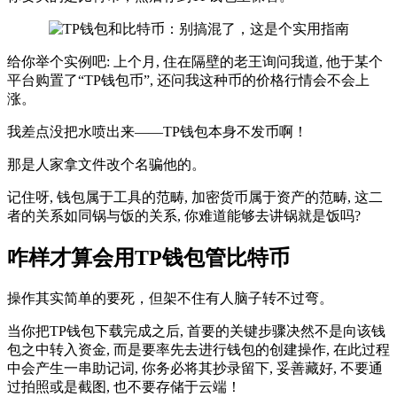
给你举个实例吧: 上个月, 住在隔壁的老王询问我道, 他于某个
平台购置了“TP钱包币”, 还问我这种币的价格行情会不会上
涨。
我差点没把水喷出来——TP钱包本身不发币啊！
那是人家拿文件改个名骗他的。
记住呀, 钱包属于工具的范畴, 加密货币属于资产的范畴, 这二
者的关系如同锅与饭的关系, 你难道能够去讲锅就是饭吗?
咋样才算会用TP钱包管比特币
操作其实简单的要死，但架不住有人脑子转不过弯。
当你把TP钱包下载完成之后, 首要的关键步骤决然不是向该钱
包之中转入资金, 而是要率先去进行钱包的创建操作, 在此过程
中会产生一串助记词, 你务必将其抄录留下, 妥善藏好, 不要通
过拍照或是截图, 也不要存储于云端！