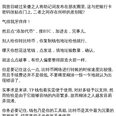
我曾目睹过呆傻之人将助记词发布在朋友圈里, 这与把银行卡
密码张贴在门上, 二者之间存在何样的差别呢?
气得我牙痒痒！
然后点“添加代币”，搜BTC，加进去，完事儿。
别人给你转比特币，你复制钱包地址给他就行。
哪天你想花这笔钱，点发送，填地址输数量，确认。
就这么点破事，有些人偏要整得跟造火箭一样。
但是要记住这么一点, 比特币网络进行转账的时候速度比较慢,
而且手续费还并不是很低, 不要稀里糊涂一惊一乍地就认为出
现错误了。
实事求是来讲, TP 钱包着实蛮便于使用, 对好多链予以支持, 然
而恰恰是由于它能够容纳的内容繁多, 故而糊涂之人越发容易
弄混淆。
你务必要记住, 钱包乃是你的工具箱, 比特币是其中最为沉重的
那把扳手, 切莫将箱子当作扳手来使用。