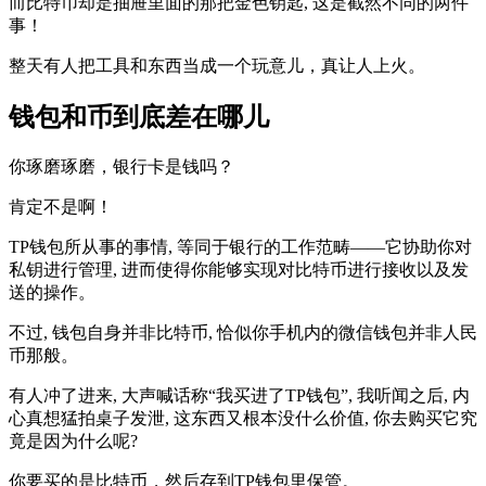
而比特币却是抽屉里面的那把金色钥匙, 这是截然不同的两件
事！
整天有人把工具和东西当成一个玩意儿，真让人上火。
钱包和币到底差在哪儿
你琢磨琢磨，银行卡是钱吗？
肯定不是啊！
TP钱包所从事的事情, 等同于银行的工作范畴——它协助你对
私钥进行管理, 进而使得你能够实现对比特币进行接收以及发
送的操作。
不过, 钱包自身并非比特币, 恰似你手机内的微信钱包并非人民
币那般。
有人冲了进来, 大声喊话称“我买进了TP钱包”, 我听闻之后, 内
心真想猛拍桌子发泄, 这东西又根本没什么价值, 你去购买它究
竟是因为什么呢?
你要买的是比特币，然后存到TP钱包里保管。