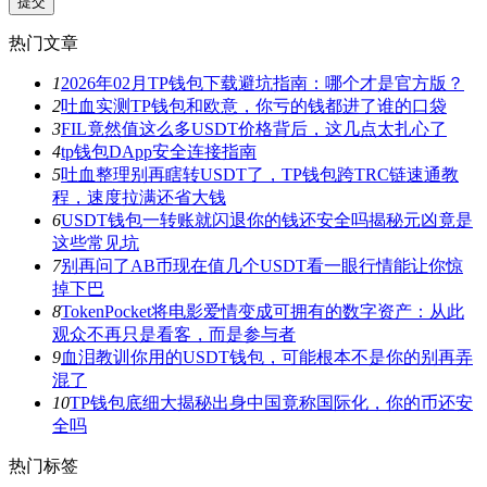
热门文章
1
2026年02月TP钱包下载避坑指南：哪个才是官方版？
2
吐血实测TP钱包和欧意，你亏的钱都进了谁的口袋
3
FIL竟然值这么多USDT价格背后，这几点太扎心了
4
tp钱包DApp安全连接指南
5
吐血整理别再瞎转USDT了，TP钱包跨TRC链速通教
程，速度拉满还省大钱
6
USDT钱包一转账就闪退你的钱还安全吗揭秘元凶竟是
这些常见坑
7
别再问了AB币现在值几个USDT看一眼行情能让你惊
掉下巴
8
TokenPocket将电影爱情变成可拥有的数字资产：从此
观众不再只是看客，而是参与者
9
血泪教训你用的USDT钱包，可能根本不是你的别再弄
混了
10
TP钱包底细大揭秘出身中国竟称国际化，你的币还安
全吗
热门标签