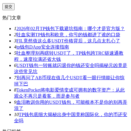
热门文章
1
2026年02月TP钱包下载避坑指南：哪个才是官方版？
2
吐血实测TP钱包和欧意，你亏的钱都进了谁的口袋
3
FIL竟然值这么多USDT价格背后，这几点太扎心了
4
tp钱包DApp安全连接指南
5
吐血整理别再瞎转USDT了，TP钱包跨TRC链速通教
程，速度拉满还省大钱
6
USDT钱包一转账就闪退你的钱还安全吗揭秘元凶竟是
这些常见坑
7
别再问了AB币现在值几个USDT看一眼行情能让你惊
掉下巴
8
TokenPocket将电影爱情变成可拥有的数字资产：从此
观众不再只是看客，而是参与者
9
血泪教训你用的USDT钱包，可能根本不是你的别再弄
混了
10
TP钱包底细大揭秘出身中国竟称国际化，你的币还安
全吗