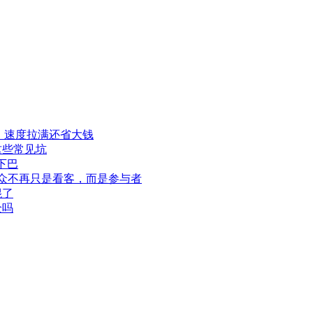
程，速度拉满还省大钱
这些常见坑
下巴
此观众不再只是看客，而是参与者
混了
全吗