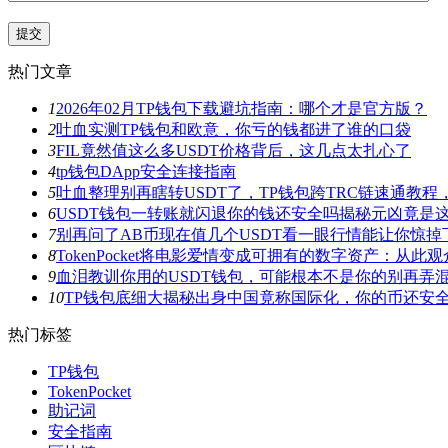
热门文章
1
2026年02月TP钱包下载避坑指南：哪个才是官方版？
2
吐血实测TP钱包和欧意，你亏的钱都进了谁的口袋
3
FIL竟然值这么多USDT价格背后，这几点太扎心了
4
tp钱包DApp安全连接指南
5
吐血整理别再瞎转USDT了，TP钱包跨TRC链速通教
6
USDT钱包一转账就闪退你的钱还安全吗揭秘元凶竟是
7
别再问了AB币现在值几个USDT看一眼行情能让你惊掉
8
TokenPocket将电影爱情变成可拥有的数字资产：从
9
血泪教训你用的USDT钱包，可能根本不是你的别再弄
10
TP钱包底细大揭秘出身中国竟称国际化，你的币还安
热门标签
TP钱包
TokenPocket
助记词
安全指南