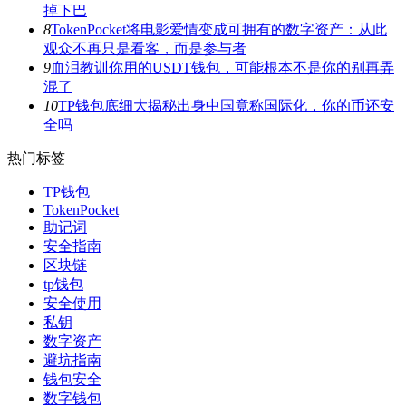
掉下巴
8
TokenPocket将电影爱情变成可拥有的数字资产：从此
观众不再只是看客，而是参与者
9
血泪教训你用的USDT钱包，可能根本不是你的别再弄
混了
10
TP钱包底细大揭秘出身中国竟称国际化，你的币还安
全吗
热门标签
TP钱包
TokenPocket
助记词
安全指南
区块链
tp钱包
安全使用
私钥
数字资产
避坑指南
钱包安全
数字钱包