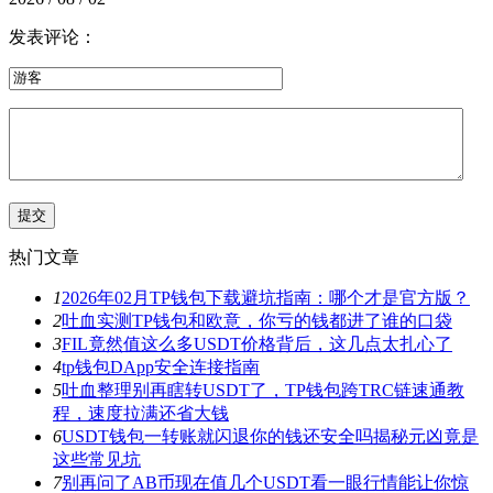
发表评论：
热门文章
1
2026年02月TP钱包下载避坑指南：哪个才是官方版？
2
吐血实测TP钱包和欧意，你亏的钱都进了谁的口袋
3
FIL竟然值这么多USDT价格背后，这几点太扎心了
4
tp钱包DApp安全连接指南
5
吐血整理别再瞎转USDT了，TP钱包跨TRC链速通教
程，速度拉满还省大钱
6
USDT钱包一转账就闪退你的钱还安全吗揭秘元凶竟是
这些常见坑
7
别再问了AB币现在值几个USDT看一眼行情能让你惊