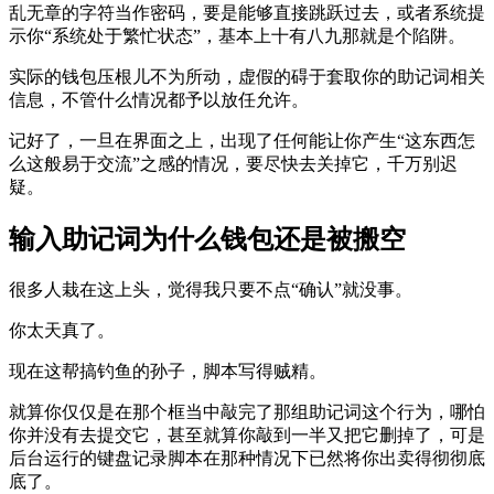
乱无章的字符当作密码，要是能够直接跳跃过去，或者系统提
示你“系统处于繁忙状态”，基本上十有八九那就是个陷阱。
实际的钱包压根儿不为所动，虚假的碍于套取你的助记词相关
信息，不管什么情况都予以放任允许。
记好了，一旦在界面之上，出现了任何能让你产生“这东西怎
么这般易于交流”之感的情况，要尽快去关掉它，千万别迟
疑。
输入助记词为什么钱包还是被搬空
很多人栽在这上头，觉得我只要不点“确认”就没事。
你太天真了。
现在这帮搞钓鱼的孙子，脚本写得贼精。
就算你仅仅是在那个框当中敲完了那组助记词这个行为，哪怕
你并没有去提交它，甚至就算你敲到一半又把它删掉了，可是
后台运行的键盘记录脚本在那种情况下已然将你出卖得彻彻底
底了。