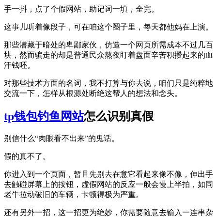
手一抖，点了个假网站，助记词一填，全完。
这事儿听着像段子，可在咱这个圈子里，每天都他妈在上演。
那些潜藏于暗处的卑鄙家伙，仿造一个网页所需成本不过几百
块，然而骗走的却是普通民众熬夜盯着盘面辛苦积攒起来的血
汗钱呸。
对那些技术方面的名词，我不打算与你去说，咱们只是纯粹地
交流一下，怎样从根源处断绝这帮人的想法和念头。
tp钱包
钓鱼网站
怎么识别真假
别信什么“肉眼看不出来”的鬼话。
假的真不了。
你进入到一个页面，暂且先别去在意它看起来像不像，伸出手
去触碰屏幕上的按钮，虚假网站的反应一般会慢上半拍，如同
老牛拉动破旧的车辆，卡顿得极为严重。
还有另外一招，这一招更为绝妙，你需要随意去输入一连串杂