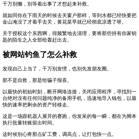
千万别懒，别等着出事了才想起来补救。
就如同你在下雨天的时候去关窗户那样，等到水都已经快要把
金山淹没了才着手去关，黄花菜早就已经彻底凉透了呀。
关于授权这个东西啊，得频繁地去清理，要将那些持有你家钥
匙的陌生之人全部给轰赶出去。
被网站钓鱼了怎么补救
发现自己上当了，千万别发愣，也别先发朋友圈。
那不是自救，那是给骗子报喜。
以最快的初始时刻，断开网络连接，关闭应用程序，寻找到一
台绝对没有任何问题纯净的备用手机，迅速地导入钱包，以最
快的速率把剩余的资产转移走。
这是一场跟机器人展开的赛跑，你发呆的每一瞬，都在为脚本
执行批量转账留出时间。
这时候别心疼那点矿工费，调高点，让打包快一点。