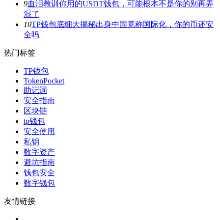
9
血泪教训你用的USDT钱包，可能根本不是你的别再弄
混了
10
TP钱包底细大揭秘出身中国竟称国际化，你的币还安
全吗
热门标签
TP钱包
TokenPocket
助记词
安全指南
区块链
tp钱包
安全使用
私钥
数字资产
避坑指南
钱包安全
数字钱包
友情链接