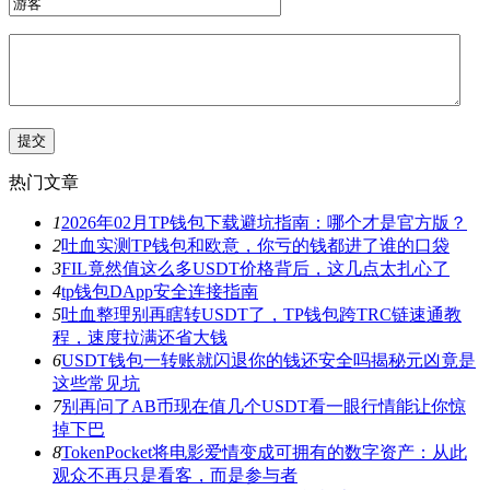
热门文章
1
2026年02月TP钱包下载避坑指南：哪个才是官方版？
2
吐血实测TP钱包和欧意，你亏的钱都进了谁的口袋
3
FIL竟然值这么多USDT价格背后，这几点太扎心了
4
tp钱包DApp安全连接指南
5
吐血整理别再瞎转USDT了，TP钱包跨TRC链速通教
程，速度拉满还省大钱
6
USDT钱包一转账就闪退你的钱还安全吗揭秘元凶竟是
这些常见坑
7
别再问了AB币现在值几个USDT看一眼行情能让你惊
掉下巴
8
TokenPocket将电影爱情变成可拥有的数字资产：从此
观众不再只是看客，而是参与者