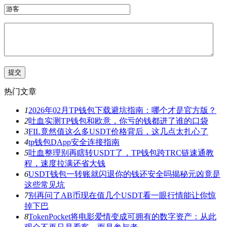
热门文章
1
2026年02月TP钱包下载避坑指南：哪个才是官方版？
2
吐血实测TP钱包和欧意，你亏的钱都进了谁的口袋
3
FIL竟然值这么多USDT价格背后，这几点太扎心了
4
tp钱包DApp安全连接指南
5
吐血整理别再瞎转USDT了，TP钱包跨TRC链速通教
程，速度拉满还省大钱
6
USDT钱包一转账就闪退你的钱还安全吗揭秘元凶竟是
这些常见坑
7
别再问了AB币现在值几个USDT看一眼行情能让你惊
掉下巴
8
TokenPocket将电影爱情变成可拥有的数字资产：从此