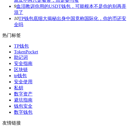
观众不再只是看客，而是参与者
9
血泪教训你用的USDT钱包，可能根本不是你的别再弄
混了
10
TP钱包底细大揭秘出身中国竟称国际化，你的币还安
全吗
热门标签
TP钱包
TokenPocket
助记词
安全指南
区块链
tp钱包
安全使用
私钥
数字资产
避坑指南
钱包安全
数字钱包
友情链接