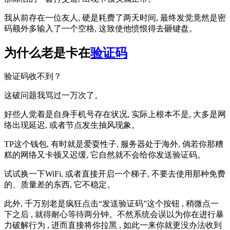
我从前存在一位友人, 硬是耗费了两天时间, 最终发觉竟然是密
码额外多输入了一个空格, 这致使他愤恨得去砸键盘。
为什么老是卡在
验证码
验证码收不到？
这破问题我骂过一万次了。
好些人觉着是自身手机号存在状况, 实际上根本不是, 大多是网
络出现延迟, 或者节点发生抽风现象。
TP这个钱包, 有时就是爱耍性子, 服务器处于海外, 倘若你那糟
糕的网络又卡顿又迟缓, 它自然就不会给你发送验证码。
试试换一下WiFi, 或者直接开启一个梯子, 不要去使用那种免费
的、质量差的东西, 它不稳定。
此外, 千万别老是疯狂点击“发送验证码”这个按钮 , 稍微点一
下之后 , 就得耐心等待两分钟。不然系统会误以为你在进行暴
力破解行为 , 进而直接将你拉黑 , 如此一来你就更没办法收到