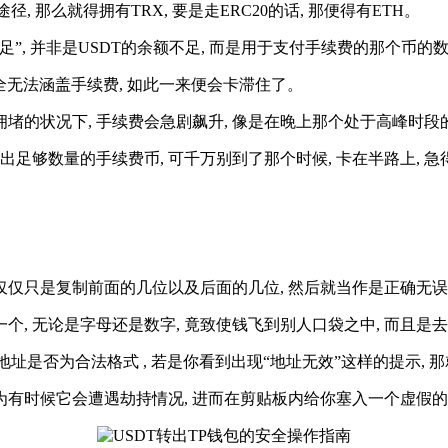
, 那么就得拥有TRX, 要是走ERC20的话, 那便得有ETH。
足”, 并非是USDT的余额不足, 而是用于支付手续费的那个币的
, 完全无法涵盖手续费, 如此一来便会卡滞住了。
堵的状况下, 手续费会急剧飙升, 像是在晚上那个处于高峰时段的时候
留出足够数量的手续费币, 可千万别到了那个时候, 卡在半路上, 
要仅仅只是复制前面的几位以及后面的几位, 然后就当作是正确无
一个, 无论是字母还是数字, 竟致使钱飞到别人口袋之中, 而且是
地址是否为合法格式 , 若是你看到出现“地址无效”这样的提示, 
因为有时候它会遭遇劫持情况, 进而在剪贴板内给你塞入一个虚假