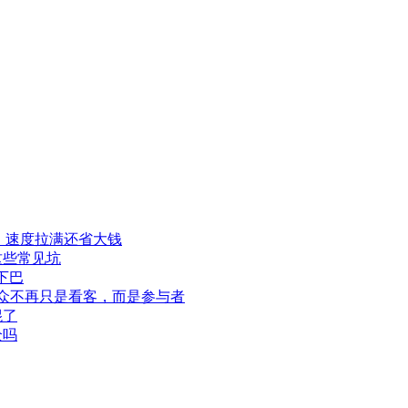
程，速度拉满还省大钱
这些常见坑
下巴
此观众不再只是看客，而是参与者
混了
全吗