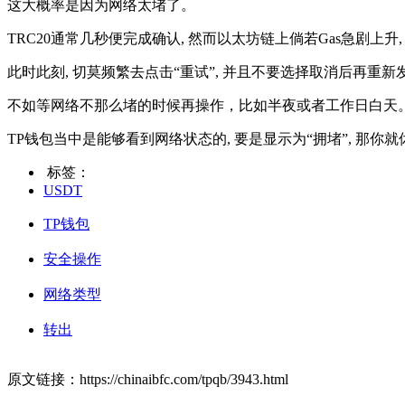
这大概率是因为网络太堵了。
TRC20通常几秒便完成确认, 然而以太坊链上倘若Gas急剧上
此时此刻, 切莫频繁去点击“重试”, 并且不要选择取消后再重
不如等网络不那么堵的时候再操作，比如半夜或者工作日白天
TP钱包当中是能够看到网络状态的, 要是显示为“拥堵”, 那你
标签：
USDT
TP钱包
安全操作
网络类型
转出
原文链接：https://chinaibfc.com/tpqb/3943.html