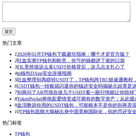
热门文章
1
2026年02月TP钱包下载避坑指南：哪个才是官方版？
2
吐血实测TP钱包和欧意，你亏的钱都进了谁的口袋
3
FIL竟然值这么多USDT价格背后，这几点太扎心了
4
tp钱包DApp安全连接指南
5
吐血整理别再瞎转USDT了，TP钱包跨TRC链速通教
6
USDT钱包一转账就闪退你的钱还安全吗揭秘元凶竟是
7
别再问了AB币现在值几个USDT看一眼行情能让你惊掉
8
TokenPocket将电影爱情变成可拥有的数字资产：从
9
血泪教训你用的USDT钱包，可能根本不是你的别再弄
10
TP钱包底细大揭秘出身中国竟称国际化，你的币还安
热门标签
TP钱包