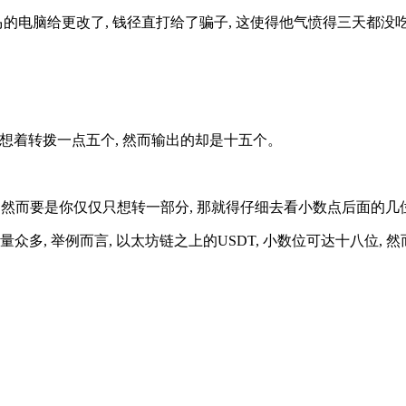
马的电脑给更改了, 钱径直打给了骗子, 这使得他气愤得三天都没
者原想着转拨一点五个, 然而输出的却是十五个。
额, 然而要是你仅仅只想转一部分, 那就得仔细去看小数点后面的
众多, 举例而言, 以太坊链之上的USDT, 小数位可达十八位, 然