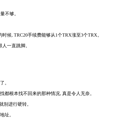
数量不够。
, TRC20手续费能够从1个TRX涨至3个TRX。
急得人一直跳脚。
误了。
去找都根本找不回来的那种情况, 真是令人无奈。
那就别进行硬转。
的地址。