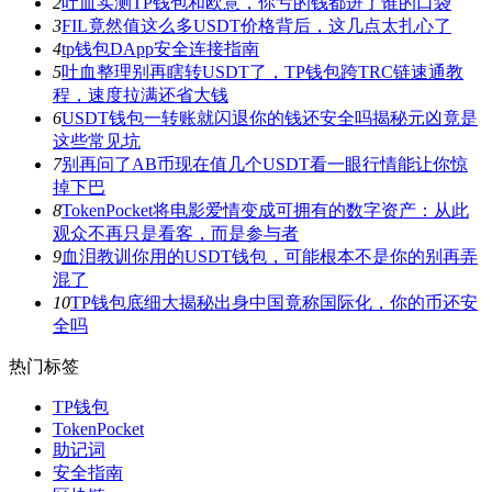
2
吐血实测TP钱包和欧意，你亏的钱都进了谁的口袋
3
FIL竟然值这么多USDT价格背后，这几点太扎心了
4
tp钱包DApp安全连接指南
5
吐血整理别再瞎转USDT了，TP钱包跨TRC链速通教
程，速度拉满还省大钱
6
USDT钱包一转账就闪退你的钱还安全吗揭秘元凶竟是
这些常见坑
7
别再问了AB币现在值几个USDT看一眼行情能让你惊
掉下巴
8
TokenPocket将电影爱情变成可拥有的数字资产：从此
观众不再只是看客，而是参与者
9
血泪教训你用的USDT钱包，可能根本不是你的别再弄
混了
10
TP钱包底细大揭秘出身中国竟称国际化，你的币还安
全吗
热门标签
TP钱包
TokenPocket
助记词
安全指南