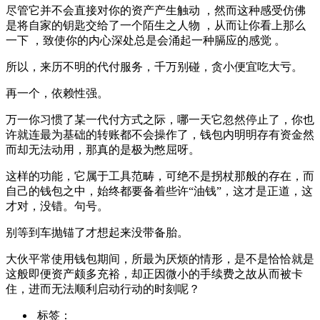
尽管它并不会直接对你的资产产生触动 ，然而这种感受仿佛
是将自家的钥匙交给了一个陌生之人物 ，从而让你看上那么
一下 ，致使你的内心深处总是会涌起一种膈应的感觉 。
所以，来历不明的代付服务，千万别碰，贪小便宜吃大亏。
再一个，依赖性强。
万一你习惯了某一代付方式之际，哪一天它忽然停止了，你也
许就连最为基础的转账都不会操作了，钱包内明明存有资金然
而却无法动用，那真的是极为憋屈呀。
这样的功能，它属于工具范畴，可绝不是拐杖那般的存在，而
自己的钱包之中，始终都要备着些许“油钱”，这才是正道，这
才对，没错。句号。
别等到车抛锚了才想起来没带备胎。
大伙平常使用钱包期间，所最为厌烦的情形，是不是恰恰就是
这般即便资产颇多充裕，却正因微小的手续费之故从而被卡
住，进而无法顺利启动行动的时刻呢？
标签：