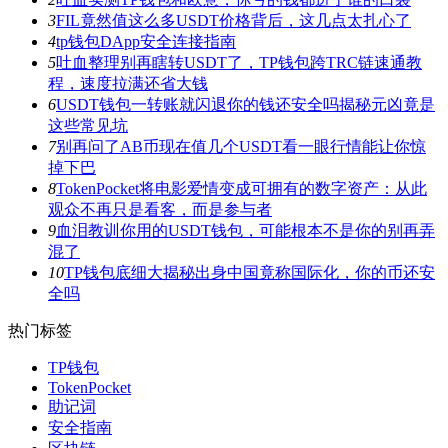
3
FIL竟然值这么多USDT价格背后，这几点太扎心了
4
tp钱包DApp安全连接指南
5
吐血整理别再瞎转USDT了，TP钱包跨TRC链速通教
程，速度拉满还省大钱
6
USDT钱包一转账就闪退你的钱还安全吗揭秘元凶竟是
这些常见坑
7
别再问了AB币现在值几个USDT看一眼行情能让你惊
掉下巴
8
TokenPocket将电影爱情变成可拥有的数字资产：从此
观众不再只是看客，而是参与者
9
血泪教训你用的USDT钱包，可能根本不是你的别再弄
混了
10
TP钱包底细大揭秘出身中国竟称国际化，你的币还安
全吗
热门标签
TP钱包
TokenPocket
助记词
安全指南