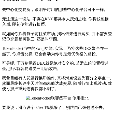
去中心化交易所，跟咱平时用的那些中心化平台可不一样。
无注册这一说法, 不存在KYC那类令人厌烦之物, 你将钱包接
入后, 即刻便能进行换币。
就如同你拎着袋子前往菜市场, 掏出钱来进行购买, 并不需要登
记你究竟是叫张三, 还是叫李四。
TokenPocket当中的Swap功能, 实际上乃将这些DEX聚合在一
起了, 你点击兑换, 它会自动为你寻觅最优价格的路径。
可是呢, 千万别觉得DEX就是绝对安全的, 若滑点给设置得过
低, 那么就容易遭受三明治攻击。
我曾目睹有人员进行换币操作, 其将滑点设置为百分之零点一,
然而最终长达半天时间都未能达成交易, 随后行情出现波动, 致
使亏损严重到连裤衩都不剩了。
要我说，滑点设个0.5%-1%就够了，别跟自己钱包过不去。