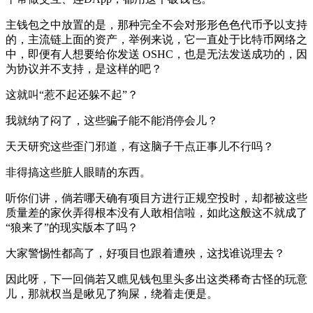
主钱包之中放置的是，那种完全不会对形形色色代币予以支持
的，主流链上面的资产，举例来说，它一直处于比特币网络之
中，即便有人想要给你发送 OSHC，也是无法发送成功的，因
为协议并不支持，是这样的吧？
这就叫“惹不起还躲不起”？
我就纳了闷了，这些骗子能不能消停会儿？
天天研究这些歪门邪道，有这脑子干点正事儿不行吗？
非得搞这些脏人眼睛的东西。
听你们讲，倘若哪天确有项目方进行正规空投时，却都被这些
质量差的家伙弄得根本没有人敢相信啦，如此这般这不就成了
“狼来了”的现实版本了吗？
大家警惕性都高了，好项目也跟着遭殃，这找谁说理去？
因此呀，下一回倘若又瞧见钱包里头多出这类稀奇古怪的玩意
儿，那就权当是瞅见了狗屎，绕着走便是。