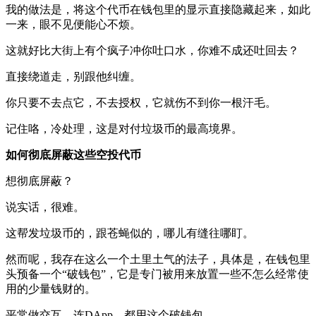
我的做法是，将这个代币在钱包里的显示直接隐藏起来，如此
一来，眼不见便能心不烦。
这就好比大街上有个疯子冲你吐口水，你难不成还吐回去？
直接绕道走，别跟他纠缠。
你只要不去点它，不去授权，它就伤不到你一根汗毛。
记住咯，冷处理，这是对付垃圾币的最高境界。
如何彻底屏蔽这些空投代币
想彻底屏蔽？
说实话，很难。
这帮发垃圾币的，跟苍蝇似的，哪儿有缝往哪盯。
然而呢，我存在这么一个土里土气的法子，具体是，在钱包里
头预备一个“破钱包”，它是专门被用来放置一些不怎么经常使
用的少量钱财的。
平常做交互、连DApp，都用这个破钱包。