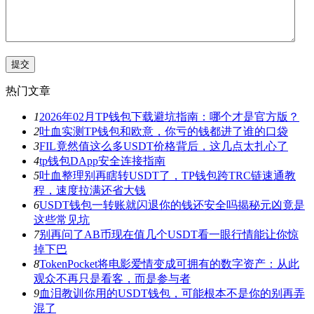
热门文章
1
2026年02月TP钱包下载避坑指南：哪个才是官方版？
2
吐血实测TP钱包和欧意，你亏的钱都进了谁的口袋
3
FIL竟然值这么多USDT价格背后，这几点太扎心了
4
tp钱包DApp安全连接指南
5
吐血整理别再瞎转USDT了，TP钱包跨TRC链速通教
程，速度拉满还省大钱
6
USDT钱包一转账就闪退你的钱还安全吗揭秘元凶竟是
这些常见坑
7
别再问了AB币现在值几个USDT看一眼行情能让你惊
掉下巴
8
TokenPocket将电影爱情变成可拥有的数字资产：从此
观众不再只是看客，而是参与者
9
血泪教训你用的USDT钱包，可能根本不是你的别再弄
混了