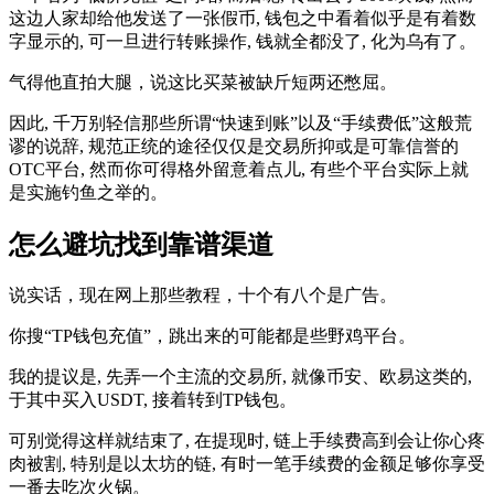
这边人家却给他发送了一张假币, 钱包之中看着似乎是有着数
字显示的, 可一旦进行转账操作, 钱就全都没了, 化为乌有了。
气得他直拍大腿，说这比买菜被缺斤短两还憋屈。
因此, 千万别轻信那些所谓“快速到账”以及“手续费低”这般荒
谬的说辞, 规范正统的途径仅仅是交易所抑或是可靠信誉的
OTC平台, 然而你可得格外留意着点儿, 有些个平台实际上就
是实施钓鱼之举的。
怎么避坑找到靠谱渠道
说实话，现在网上那些教程，十个有八个是广告。
你搜“TP钱包充值”，跳出来的可能都是些野鸡平台。
我的提议是, 先弄一个主流的交易所, 就像币安、欧易这类的,
于其中买入USDT, 接着转到TP钱包。
可别觉得这样就结束了, 在提现时, 链上手续费高到会让你心疼
肉被割, 特别是以太坊的链, 有时一笔手续费的金额足够你享受
一番去吃次火锅。