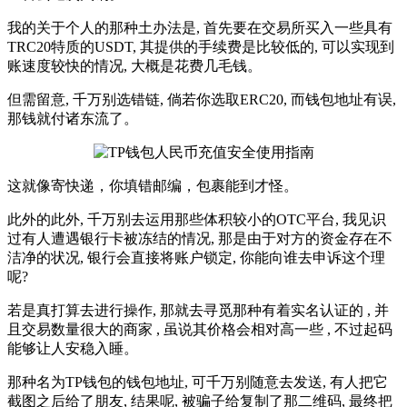
我的关于个人的那种土办法是, 首先要在交易所买入一些具有
TRC20特质的USDT, 其提供的手续费是比较低的, 可以实现到
账速度较快的情况, 大概是花费几毛钱。
但需留意, 千万别选错链, 倘若你选取ERC20, 而钱包地址有误,
那钱就付诸东流了。
这就像寄快递，你填错邮编，包裹能到才怪。
此外的此外, 千万别去运用那些体积较小的OTC平台, 我见识
过有人遭遇银行卡被冻结的情况, 那是由于对方的资金存在不
洁净的状况, 银行会直接将账户锁定, 你能向谁去申诉这个理
呢?
若是真打算去进行操作, 那就去寻觅那种有着实名认证的 , 并
且交易数量很大的商家 , 虽说其价格会相对高一些 , 不过起码
能够让人安稳入睡。
那种名为TP钱包的钱包地址, 可千万别随意去发送, 有人把它
截图之后给了朋友, 结果呢, 被骗子给复制了那二维码, 最终把