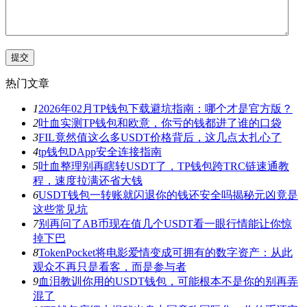
热门文章
1
2026年02月TP钱包下载避坑指南：哪个才是官方版？
2
吐血实测TP钱包和欧意，你亏的钱都进了谁的口袋
3
FIL竟然值这么多USDT价格背后，这几点太扎心了
4
tp钱包DApp安全连接指南
5
吐血整理别再瞎转USDT了，TP钱包跨TRC链速通教
程，速度拉满还省大钱
6
USDT钱包一转账就闪退你的钱还安全吗揭秘元凶竟是
这些常见坑
7
别再问了AB币现在值几个USDT看一眼行情能让你惊
掉下巴
8
TokenPocket将电影爱情变成可拥有的数字资产：从此
观众不再只是看客，而是参与者
9
血泪教训你用的USDT钱包，可能根本不是你的别再弄
混了