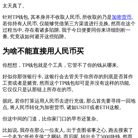
太天真了。
针对TP钱包, 其本身并不收取人民币, 所收取的乃是
加密货币
,
若你持有人民币, 仅能够凭借第三方渠道进行兑换, 然而在这个
过程当中, 存在着诸多陷阱, 我于今日便要同你来详细剖析一
番, 究竟该如何避开这些陷阱。
为啥不能直接用人民币买
你想想，TP钱包就是个工具，它管不了你的钱从哪来。
好似你那张银行卡, 这银行会去管关于你所存的到底是否算作
工资或者是赌资, 然而这个TP钱包却可是并没有这样的功能,
它仅仅只是认那链上所存在的币。
据此, 若你打算运用人民币去进行充值, 那么首先要寻得一回地
点, 将人民币转化为加密货币, 诸如USDT或者ETH这般。
但这中间的门道，比你家门口的早市还复杂。
比如说, 我存在那么一位友人, 出于贪图省事之心, 跑去搜索了
一个名为“低价充值”之网站, 而后呢, 转出去了5000块钱, 然而