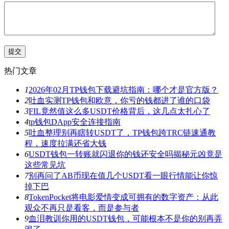
热门文章
1
2026年02月TP钱包下载避坑指南：哪个才是官方版？
2
吐血实测TP钱包和欧意，你亏的钱都进了谁的口袋
3
FIL竟然值这么多USDT价格背后，这几点太扎心了
4
tp钱包DApp安全连接指南
5
吐血整理别再瞎转USDT了，TP钱包跨TRC链速通教
程，速度拉满还省大钱
6
USDT钱包一转账就闪退你的钱还安全吗揭秘元凶竟是
这些常见坑
7
别再问了AB币现在值几个USDT看一眼行情能让你惊
掉下巴
8
TokenPocket将电影爱情变成可拥有的数字资产：从此
观众不再只是看客，而是参与者
9
血泪教训你用的USDT钱包，可能根本不是你的别再弄