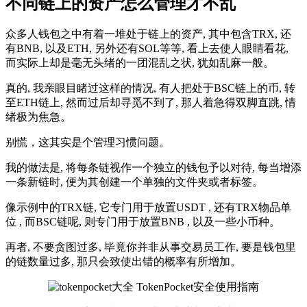
不同链上的资产怎么管理才不乱
众多人钱包之中有着一堆处于链上的资产, 其中包含TRX, 还
有BNB, 以及ETH, 另外还有SOL等等, 看上去使人眼睛看花,
而实际上却是毫无头绪的一团混乱之状, 犹如乱麻一般。
真的, 我亲眼目睹过这样的情况, 有人把处于BSC链上的币, 转
至ETH链上, 然而过后却寻觅不到了, 那人着急得双脚直跳, 情
绪极为焦急。
别慌，这其实是个管理习惯问题。
我的做法是, 将每条链视作一个独立的钱包予以对待, 每当增添
一条新链时, 便为其创建一个单独的文件夹或者标签。
像示例中的TRX链, 它专门用于放置USDT , 还有TRX物品单
位 , 而BSC链呢, 则专门用于放置BNB , 以及一些小币种。
再者, 不要贪图过多, 毕竟你并非从事交易员工作, 要是钱包里
的链数量过多, 那只会致使出错的概率有所增加。