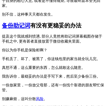
于自身的粗心大意, 或者是不懂得规矩, 导致最终血本全无回
家。
别不信，这种事天天都在发生。
备份
助记词
有没有更稳妥的办法
提及这个我就感到愤懑, 部分人竟然将助记词屏幕截图存储于
手机之中, 更有甚者直接放置于微信收藏夹里面。
你以为你手机是保险柜啊？
手机丢了、坏了、被黑了，你这钱包里的家当就全玩儿完。
真想不通，这么重要的东西，怎么就敢这么随意。
我告诉你，最稳妥的办法是手写下来，然后至少备份三份。
一份放家里，一份放父母那，还有一份找个靠谱的朋友帮忙保
管。
别嫌麻烦，这叫分散
风险
。