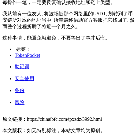
每操作一笔，一定要反复确认接收地址和链上类型。
我从前有一位友人, 将波场链那个网络里的USDT, 划转到了币
安链所对应的地址当中, 所幸最终借助官方客服把它找回了, 然
而整个过程折腾了将近一个月之久。
这种事情，能避免就避免，不要等出了事才后悔。
标签：
TokenPocket
助记词
安全使用
备份
风险
原文链接：https://chinaibfc.com/tpxzdz/3992.html
本文版权：如无特别标注，本站文章均为原创。