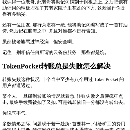
我识得一位老哥, 此老哥将助记词镌刻于铜板之上, 之后把镌有
助记词的铜板埋在了其老家院子里花盆的下方, 这般操作你觉
得有多稳妥。
还有一位朋友, 那行为堪称一绝, 他将助记词编写成了一首打油
诗, 然后记在脑海之中, 并且对谁都不进行告知。
虽然被老婆骂过神经病，但安全啊。
记住，别相信任何所谓的云备份服务，那些都是坑。
TokenPocket转账总是失败怎么解决
转账失败这种状况, 十个当中至少有八个用过 TokenPocket 的
用户都遭遇过。
某个人, 一旦碰到转账的情况就着急, 转账失败之后便疯狂点
击, 最终手续费被扣了又扣, 可是钱却依旧一分都没有转出去。
你说气不气。
多数情形之际, 问题现于若干处所: 首要其一, 付给矿工的费用
给定得太过低, 致使网络中出现拥堵不通情况, 如此一来, 你的