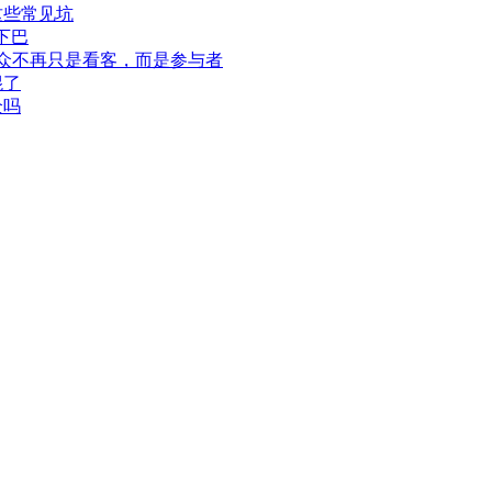
这些常见坑
下巴
此观众不再只是看客，而是参与者
混了
全吗