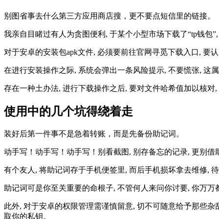
别图省事去什么第三方应用商店搜，更不要点短信里的链接。
我亲自目睹过有人为贪图便利, 于某个小型市场下载了“tp钱包”
对于安卓的安装包apk文件, 必须要前往官网寻觅下载入口, 要
在进行安装操作之际, 系统会弹出一条风险提示, 不要慌张, 
存在一种土办法, 进行下载操作之后, 要对文件哈希值加以核对
使用中的几个坑得绕着走
装好后第一件事不是急着转账，而是先备份助记词。
动手写！动手写！动手写！别看截图, 别存备忘的记录, 更别
有个友人, 将助记词存于手机便签里, 而后手机损坏拿去维修, 
助记词可是你至关重要的命根子, 不管何人来问你讨要, 你万万
此外, 对于安卓的权限管理需谨慎留意, 切不可随意给予那些
取你的私钥。