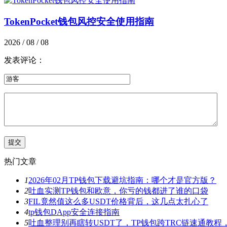
TokenPocket钱包风控安全使用指南
2026 / 08 / 08
发表评论：
热门文章
1
2026年02月TP钱包下载避坑指南：哪个才是官方版？
2
吐血实测TP钱包和欧意，你亏的钱都进了谁的口袋
3
FIL竟然值这么多USDT价格背后，这几点太扎心了
4
tp钱包DApp安全连接指南
5
吐血整理别再瞎转USDT了，TP钱包跨TRC链速通教