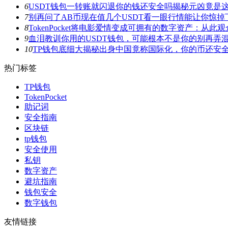
6
USDT钱包一转账就闪退你的钱还安全吗揭秘元凶竟是
7
别再问了AB币现在值几个USDT看一眼行情能让你惊掉
8
TokenPocket将电影爱情变成可拥有的数字资产：从
9
血泪教训你用的USDT钱包，可能根本不是你的别再弄
10
TP钱包底细大揭秘出身中国竟称国际化，你的币还安
热门标签
TP钱包
TokenPocket
助记词
安全指南
区块链
tp钱包
安全使用
私钥
数字资产
避坑指南
钱包安全
数字钱包
友情链接