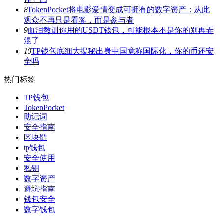
8
TokenPocket将电影爱情变成可拥有的数字资产：从此
观众不再只是看客，而是参与者
9
血泪教训你用的USDT钱包，可能根本不是你的别再弄
混了
10
TP钱包底细大揭秘出身中国竟称国际化，你的币还安
全吗
热门标签
TP钱包
TokenPocket
助记词
安全指南
区块链
tp钱包
安全使用
私钥
数字资产
避坑指南
钱包安全
数字钱包