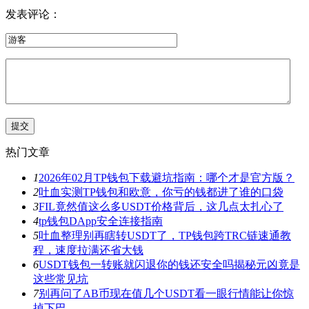
发表评论：
热门文章
1
2026年02月TP钱包下载避坑指南：哪个才是官方版？
2
吐血实测TP钱包和欧意，你亏的钱都进了谁的口袋
3
FIL竟然值这么多USDT价格背后，这几点太扎心了
4
tp钱包DApp安全连接指南
5
吐血整理别再瞎转USDT了，TP钱包跨TRC链速通教
程，速度拉满还省大钱
6
USDT钱包一转账就闪退你的钱还安全吗揭秘元凶竟是
这些常见坑
7
别再问了AB币现在值几个USDT看一眼行情能让你惊
掉下巴