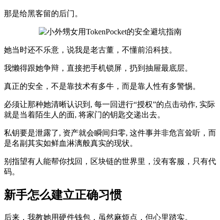
那是给黑客留的后门。
她当时还不乐意，说我是老古董，不懂前沿科技。
我懒得跟她争辩，直接把手机锁屏，扔到抽屉最底层。
真正的安全，不是靠技术有多牛，而是靠人性有多警惕。
必须让那种她清晰认识到, 每一回进行“授权”的点击动作, 实际
就是当着陌生人的面, 将家门的钥匙交递出去。
私钥要是泄露了, 资产就会瞬间归零, 这件事并非危言耸听，而
是名副其实如鲜血淋漓般真实的现状。
别指望有人能帮你找回，区块链的世界里，没有客服，只有代
码。
新手怎么建立正确习惯
后来，我教她用硬件钱包，虽然麻烦点，但心里踏实。