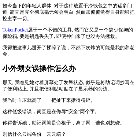
如今当下的年轻人群体, 对于这种放置于冷钱包之中的诸多门
道, 简直是完全彻底毫无领会明白, 然而却偏偏觉得自身能够把
控主宰一切。
TokenPocket
属于一个不错的工具, 然而它又是一个缺少保姆的
保险箱, 要是钥匙丢失了, 即便神仙来了也没办法拯救。
我得把这事儿掰开了揉碎了说，不然下次炸的可能是我的养老
金。
小外甥女误操作怎么办
那天, 我瞧见她对着屏幕处于发呆状态, 似乎是将助记词抄写在
了便利贴上, 并且把便利贴粘贴在了显示器的旁边。
我当时血压就高了，一把扯下来撕得粉碎。
这种低级错误，简直是在侮辱“安全”两个字。
你得告诉她，助记词就是命根子，离了网，谁也别想碰。
别信什么云端备份，云云端？