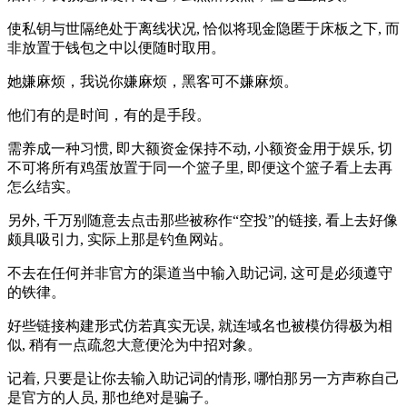
使私钥与世隔绝处于离线状况, 恰似将现金隐匿于床板之下, 而
非放置于钱包之中以便随时取用。
她嫌麻烦，我说你嫌麻烦，黑客可不嫌麻烦。
他们有的是时间，有的是手段。
需养成一种习惯, 即大额资金保持不动, 小额资金用于娱乐, 切
不可将所有鸡蛋放置于同一个篮子里, 即便这个篮子看上去再
怎么结实。
另外, 千万别随意去点击那些被称作“空投”的链接, 看上去好像
颇具吸引力, 实际上那是钓鱼网站。
不去在任何并非官方的渠道当中输入助记词, 这可是必须遵守
的铁律。
好些链接构建形式仿若真实无误, 就连域名也被模仿得极为相
似, 稍有一点疏忽大意便沦为中招对象。
记着, 只要是让你去输入助记词的情形, 哪怕那另一方声称自己
是官方的人员, 那也绝对是骗子。