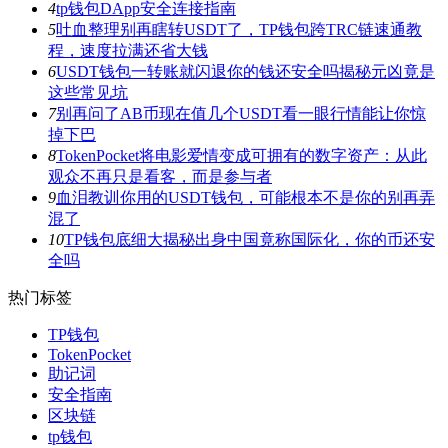
4
tp钱包DApp安全连接指南
5
吐血整理别再瞎转USDT了，TP钱包跨TRC链速通教
程，速度拉满还省大钱
6
USDT钱包一转账就闪退你的钱还安全吗揭秘元凶竟是
这些常见坑
7
别再问了AB币现在值几个USDT看一眼行情能让你惊
掉下巴
8
TokenPocket将电影爱情变成可拥有的数字资产：从此
观众不再只是看客，而是参与者
9
血泪教训你用的USDT钱包，可能根本不是你的别再弄
混了
10
TP钱包底细大揭秘出身中国竟称国际化，你的币还安
全吗
热门标签
TP钱包
TokenPocket
助记词
安全指南
区块链
tp钱包