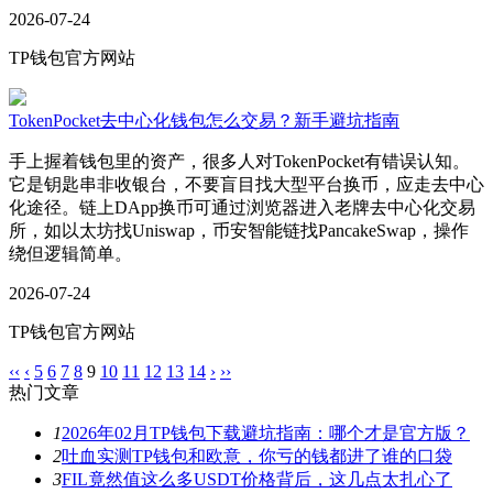
2026-07-24
TP钱包官方网站
TokenPocket去中心化钱包怎么交易？新手避坑指南
手上握着钱包里的资产，很多人对TokenPocket有错误认知。
它是钥匙串非收银台，不要盲目找大型平台换币，应走去中心
化途径。链上DApp换币可通过浏览器进入老牌去中心化交易
所，如以太坊找Uniswap，币安智能链找PancakeSwap，操作
绕但逻辑简单。
2026-07-24
TP钱包官方网站
‹‹
‹
5
6
7
8
9
10
11
12
13
14
›
››
热门文章
1
2026年02月TP钱包下载避坑指南：哪个才是官方版？
2
吐血实测TP钱包和欧意，你亏的钱都进了谁的口袋
3
FIL竟然值这么多USDT价格背后，这几点太扎心了