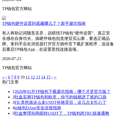
TP钱包官方网站
TP钱包硬件设置到底藏哪儿了？新手避坑指南
有人将助记词随意丢弃，还瞎找TP钱包“硬件设置”。真正安
全感在自身功夫。搞硬件钱包别贪便宜买山寨，要选正规品
牌。拿到手后在浏览器打开官方插件页下载扩展程序，连设备
后重启TP钱包App，在设置里找连接选项。
2026-07-23
TP钱包官方网站
‹‹
‹
6
7
8
9
10
11
12
13
14
15
›
››
热门文章
1
2026年02月TP钱包下载避坑指南：哪个才是官方版？
2
吐血实测TP钱包和欧意，你亏的钱都进了谁的口袋
3
FIL竟然值这么多USDT价格背后，这几点太扎心了
4
tp钱包DApp安全连接指南
5
吐血整理别再瞎转USDT了，TP钱包跨TRC链速通教