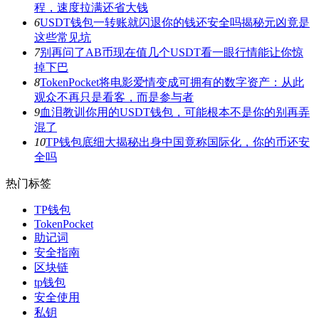
程，速度拉满还省大钱
6
USDT钱包一转账就闪退你的钱还安全吗揭秘元凶竟是
这些常见坑
7
别再问了AB币现在值几个USDT看一眼行情能让你惊
掉下巴
8
TokenPocket将电影爱情变成可拥有的数字资产：从此
观众不再只是看客，而是参与者
9
血泪教训你用的USDT钱包，可能根本不是你的别再弄
混了
10
TP钱包底细大揭秘出身中国竟称国际化，你的币还安
全吗
热门标签
TP钱包
TokenPocket
助记词
安全指南
区块链
tp钱包
安全使用
私钥