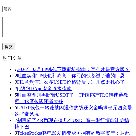
热门文章
1
2026年02月TP钱包下载避坑指南：哪个才是官方版？
2
吐血实测TP钱包和欧意，你亏的钱都进了谁的口袋
3
FIL竟然值这么多USDT价格背后，这几点太扎心了
4
tp钱包DApp安全连接指南
5
吐血整理别再瞎转USDT了，TP钱包跨TRC链速通教
程，速度拉满还省大钱
6
USDT钱包一转账就闪退你的钱还安全吗揭秘元凶竟是
这些常见坑
7
别再问了AB币现在值几个USDT看一眼行情能让你惊
掉下巴
8
TokenPocket将电影爱情变成可拥有的数字资产：从此