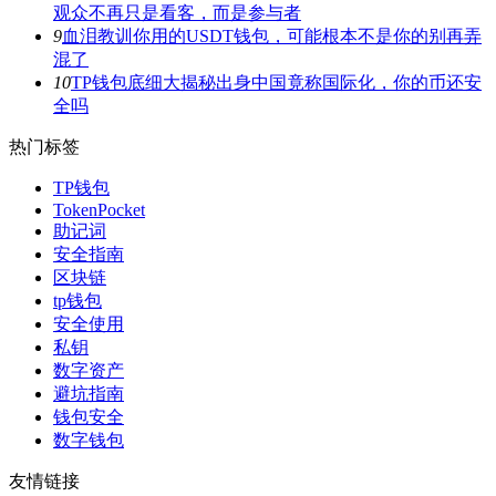
观众不再只是看客，而是参与者
9
血泪教训你用的USDT钱包，可能根本不是你的别再弄
混了
10
TP钱包底细大揭秘出身中国竟称国际化，你的币还安
全吗
热门标签
TP钱包
TokenPocket
助记词
安全指南
区块链
tp钱包
安全使用
私钥
数字资产
避坑指南
钱包安全
数字钱包
友情链接