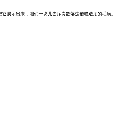
把它展示出来，咱们一块儿去斥责数落这糟糕透顶的毛病。