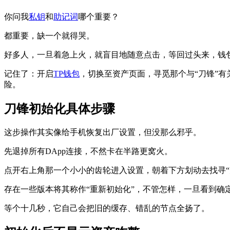
你问我
私钥
和
助记词
哪个重要？
都重要，缺一个就得哭。
好多人，一旦着急上火，就盲目地随意点击，等回过头来，钱
记住了：开启
TP钱包
，切换至资产页面，寻觅那个与“刀锋”
险。
刀锋初始化具体步骤
这步操作其实像给手机恢复出厂设置，但没那么邪乎。
先退掉所有DApp连接，不然卡在半路更窝火。
点开右上角那一个小小的齿轮进入设置，朝着下方划动去找寻“刀
存在一些版本将其称作“重新初始化”，不管怎样，一旦看到确
等个十几秒，它自己会把旧的缓存、错乱的节点全扬了。