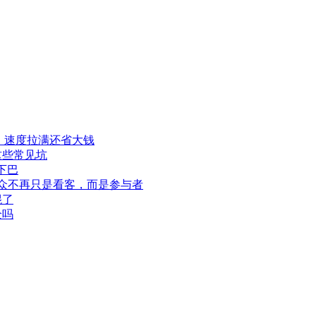
程，速度拉满还省大钱
这些常见坑
下巴
此观众不再只是看客，而是参与者
混了
全吗