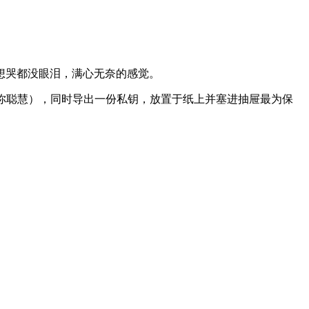
想哭都没眼泪，满心无奈的感觉。
你聪慧），同时导出一份私钥，放置于纸上并塞进抽屉最为保