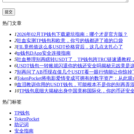
热门文章
1
2026年02月TP钱包下载避坑指南：哪个才是官方版？
2
吐血实测TP钱包和欧意，你亏的钱都进了谁的口袋
3
FIL竟然值这么多USDT价格背后，这几点太扎心了
4
tp钱包DApp安全连接指南
5
吐血整理别再瞎转USDT了，TP钱包跨TRC链速通教
6
USDT钱包一转账就闪退你的钱还安全吗揭秘元凶竟是
7
别再问了AB币现在值几个USDT看一眼行情能让你惊掉
8
TokenPocket将电影爱情变成可拥有的数字资产：从
9
血泪教训你用的USDT钱包，可能根本不是你的别再弄
10
TP钱包底细大揭秘出身中国竟称国际化，你的币还安
热门标签
TP钱包
TokenPocket
助记词
安全指南