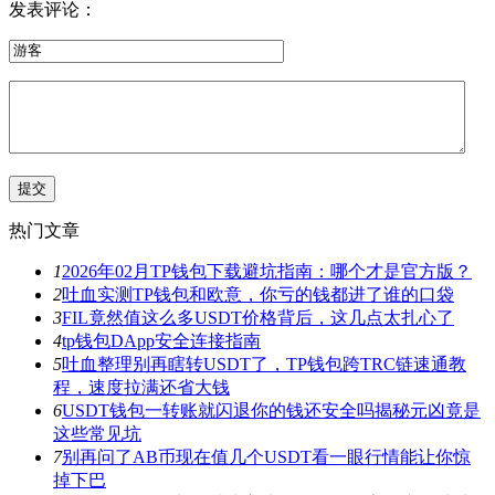
发表评论：
热门文章
1
2026年02月TP钱包下载避坑指南：哪个才是官方版？
2
吐血实测TP钱包和欧意，你亏的钱都进了谁的口袋
3
FIL竟然值这么多USDT价格背后，这几点太扎心了
4
tp钱包DApp安全连接指南
5
吐血整理别再瞎转USDT了，TP钱包跨TRC链速通教
程，速度拉满还省大钱
6
USDT钱包一转账就闪退你的钱还安全吗揭秘元凶竟是
这些常见坑
7
别再问了AB币现在值几个USDT看一眼行情能让你惊
掉下巴