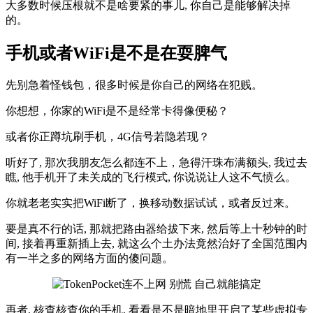
大多数时候压根就不是啥要紧的事儿, 你自己是能够解决掉
的。
手机或者WiFi是不是在耍脾气
先别急着怪钱包，很多时候是你自己的网络在犯贱。
你想想，你家的WiFi是不是经常卡得像便秘？
或者你正蹲坑刷手机，4G信号若隐若现？
听好了, 那次我朋友怎么都连不上，急得汗珠布满额头, 我过去
瞧, 他手机开了未关成的飞行模式, 你说说让人这不气愤么。
你就老老实实把WiFi断了，换移动数据试试，或者反过来。
要是真不行的话, 那就把路由器给拔下来, 然后等上十秒钟的时
间, 接着再重新插上去, 就这么个土办法竟然治好了全国范围内
有一半之多的网络方面的傻问题。
再者, 核查核查你的手机, 看看是不是暗地里开启了某些虚拟专