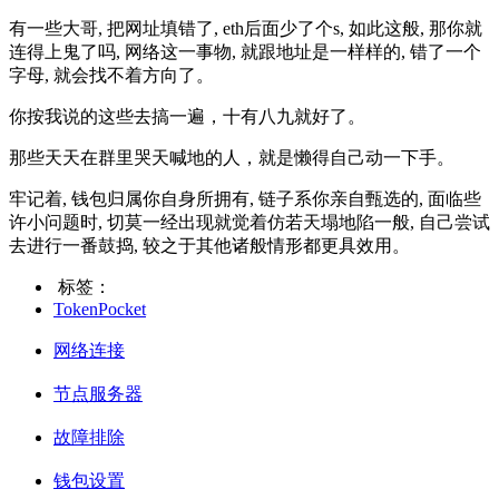
有一些大哥, 把网址填错了, eth后面少了个s, 如此这般, 那你就
连得上鬼了吗, 网络这一事物, 就跟地址是一样样的, 错了一个
字母, 就会找不着方向了。
你按我说的这些去搞一遍，十有八九就好了。
那些天天在群里哭天喊地的人，就是懒得自己动一下手。
牢记着, 钱包归属你自身所拥有, 链子系你亲自甄选的, 面临些
许小问题时, 切莫一经出现就觉着仿若天塌地陷一般, 自己尝试
去进行一番鼓捣, 较之于其他诸般情形都更具效用。
标签：
TokenPocket
网络连接
节点服务器
故障排除
钱包设置