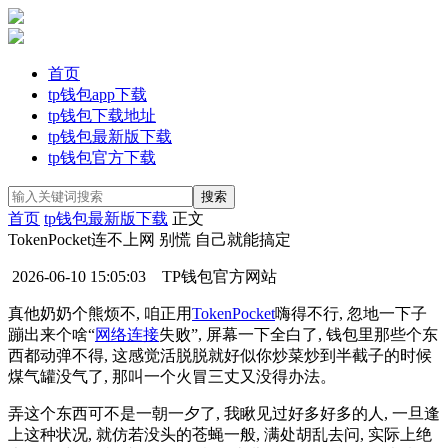
首页
tp钱包app下载
tp钱包下载地址
tp钱包最新版下载
tp钱包官方下载
首页
tp钱包最新版下载
正文
TokenPocket连不上网 别慌 自己就能搞定
2026-06-10 15:05:03
TP钱包官方网站
真他奶奶个熊烦不, 咱正用
TokenPocket
嗨得不行, 忽地一下子
蹦出来个啥“
网络连接
失败”, 屏幕一下全白了, 钱包里那些个东
西都动弹不得, 这感觉活脱脱就好似你炒菜炒到半截子的时候
煤气罐没气了, 那叫一个火冒三丈又没得办法。
弄这个东西可不是一朝一夕了, 我瞅见过好多好多的人, 一旦逢
上这种状况, 就仿若没头的苍蝇一般, 满处胡乱去问, 实际上绝