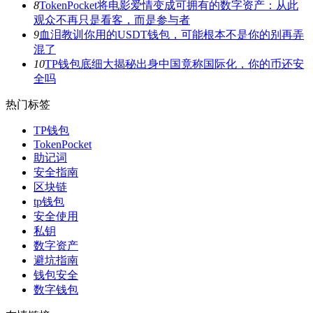
8
TokenPocket将电影爱情变成可拥有的数字资产：从此
观众不再只是看客，而是参与者
9
血泪教训你用的USDT钱包，可能根本不是你的别再弄
混了
10
TP钱包底细大揭秘出身中国竟称国际化，你的币还安
全吗
热门标签
TP钱包
TokenPocket
助记词
安全指南
区块链
tp钱包
安全使用
私钥
数字资产
避坑指南
钱包安全
数字钱包