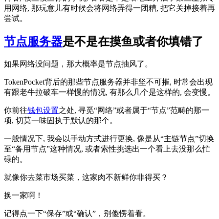
用网络, 那玩意儿有时候会将网络弄得一团糟, 把它关掉接着再
尝试。
节点服务器
是不是在摸鱼或者你填错了
如果网络没问题，那大概率是节点抽风了。
TokenPocket背后的那些节点服务器并非坚不可摧, 时常会出现
有跟老牛拉破车一样慢的情况, 有那么几个是这样的, 会变慢。
你前往
钱包设置
之处, 寻觅“网络”或者属于“节点”范畴的那一
项, 切莫一味固执于默认的那个。
一般情况下, 我会以手动方式进行更换, 像是从“主链节点”切换
至“备用节点”这种情况, 或者索性挑选出一个看上去没那么忙
碌的。
就像你去菜市场买菜，这家肉不新鲜你非得买？
换一家啊！
记得点一下“保存”或“确认”，别傻愣着看。