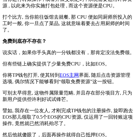
源 , 以此来为你实施打包处理 , 而这个资源便是CPU。
打个比方, 当你前往饭馆去就餐, 那 CPU 便如同厨师所投入的
工时一般, 你一旦点了菜品, 这就意味着要去占用厨师的时间
了。
免费到底存不存在？
说实话，如果你手头真的一分钱都没有，那肯定没法免费领。
但有些链上确实提供了少量免费CPU，比如EOS。
你将TP钱包打开, 使其转到
EOS主网
界面, 随后点击资源管理
选项, 偶尔情况下能够看到“领取免费资源”这一按钮。
可别太早得意, 这物件属限量范畴, 并且存在部分项目方, 只为
新用户提供些许利好试试锋芒。
譬如, 我存在一位友人, 才刚完成TP钱包的注册操作, 旋即跑去
EOS那儿领取了0.5个EOS的CPU资源, 仅运用了一回转账这项
操作, 竟然就已然消耗殆尽了。
然后他就傻眼了，后面再操作就得自己抵押EOS。