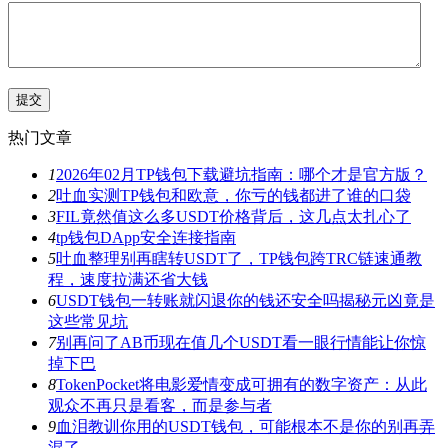
热门文章
1
2026年02月TP钱包下载避坑指南：哪个才是官方版？
2
吐血实测TP钱包和欧意，你亏的钱都进了谁的口袋
3
FIL竟然值这么多USDT价格背后，这几点太扎心了
4
tp钱包DApp安全连接指南
5
吐血整理别再瞎转USDT了，TP钱包跨TRC链速通教
程，速度拉满还省大钱
6
USDT钱包一转账就闪退你的钱还安全吗揭秘元凶竟是
这些常见坑
7
别再问了AB币现在值几个USDT看一眼行情能让你惊
掉下巴
8
TokenPocket将电影爱情变成可拥有的数字资产：从此
观众不再只是看客，而是参与者
9
血泪教训你用的USDT钱包，可能根本不是你的别再弄
混了