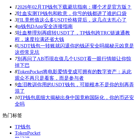
1
2026年02月TP钱包下载避坑指南：哪个才是官方版？
2
吐血实测TP钱包和欧意，你亏的钱都进了谁的口袋
3
FIL竟然值这么多USDT价格背后，这几点太扎心了
4
tp钱包DApp安全连接指南
5
吐血整理别再瞎转USDT了，TP钱包跨TRC链速通教
程，速度拉满还省大钱
6
USDT钱包一转账就闪退你的钱还安全吗揭秘元凶竟是
这些常见坑
7
别再问了AB币现在值几个USDT看一眼行情能让你惊
掉下巴
8
TokenPocket将电影爱情变成可拥有的数字资产：从此
观众不再只是看客，而是参与者
9
血泪教训你用的USDT钱包，可能根本不是你的别再弄
混了
10
TP钱包底细大揭秘出身中国竟称国际化，你的币还安
全吗
热门标签
TP钱包
TokenPocket