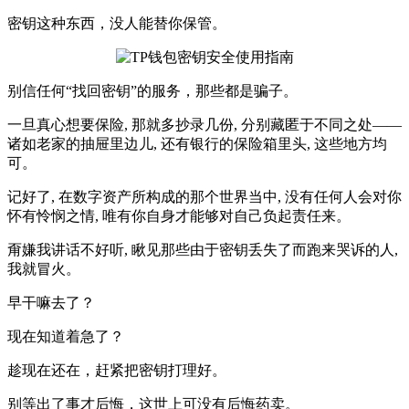
密钥这种东西，没人能替你保管。
别信任何“找回密钥”的服务，那些都是骗子。
一旦真心想要保险, 那就多抄录几份, 分别藏匿于不同之处——
诸如老家的抽屉里边儿, 还有银行的保险箱里头, 这些地方均
可。
记好了, 在数字资产所构成的那个世界当中, 没有任何人会对你
怀有怜悯之情, 唯有你自身才能够对自己负起责任来。
甭嫌我讲话不好听, 瞅见那些由于密钥丢失了而跑来哭诉的人,
我就冒火。
早干嘛去了？
现在知道着急了？
趁现在还在，赶紧把密钥打理好。
别等出了事才后悔，这世上可没有后悔药卖。