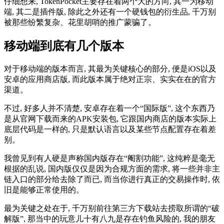
仔细想来, TokenPocket主要存在着两个大的方向, 其一为移动
端, 其二是插件版, 除此之外还有一个硬钱包的衍生品, 千万别
被那些纷繁复杂、花里胡哨的推广蒙骗了。
移动端到底有几个版本
对于移动端的版本而言, 其最为关键核心的部分, 便是iOS以及
安卓的应用商店版, 而此版本属于绝对正宗、实实在在的官方
渠道。
不过, 好多人并不清楚, 安卓存在着一个“国际版”, 这个东西乃
是从官网下载而来的APK安装包, 它跟国内商店的版本实际上
底层代码是一样的, 只是默认语言以及某些节点配置存在着差
别。
我曾见到有人硬是声称国内版存在“阉割功能”, 这纯粹是毫无
根据的乱说, 国内版仅仅是因为合规方面的需求, 将一些并非主
链入口的部分给去除了而已, 而当你进行真正的交易操作时, 依
旧是能够正常使用的。
最为关键之处在于, 千万别前往第三方下载站去捞取所谓的“破
解版”, 那当中的玩意儿十有八九是存在钓鱼风险的, 我的朋友