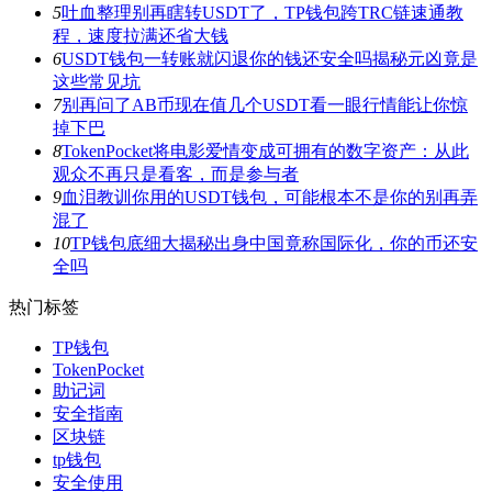
5
吐血整理别再瞎转USDT了，TP钱包跨TRC链速通教
程，速度拉满还省大钱
6
USDT钱包一转账就闪退你的钱还安全吗揭秘元凶竟是
这些常见坑
7
别再问了AB币现在值几个USDT看一眼行情能让你惊
掉下巴
8
TokenPocket将电影爱情变成可拥有的数字资产：从此
观众不再只是看客，而是参与者
9
血泪教训你用的USDT钱包，可能根本不是你的别再弄
混了
10
TP钱包底细大揭秘出身中国竟称国际化，你的币还安
全吗
热门标签
TP钱包
TokenPocket
助记词
安全指南
区块链
tp钱包
安全使用