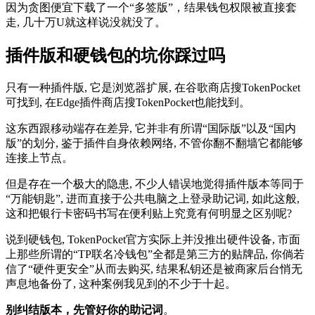
因为贪图便宜下载了一个“多签版”，结果钱包权限被直接套
走, 几十万U就这样说没就没了。
插件版和硬钱包的坑你踩过吗
只有一种插件版, 它是浏览器扩展, 在谷歌商店搜TokenPocket
可找到, 在Edge插件商店搜TokenPocket也能找到。
这东西跟移动端存在差异, 它并非有所谓“国际版”以及“国内
版”的划分, 鉴于插件自身依赖网络, 不管你翻不翻墙它都能够
连接上节点。
但是存在一个极大的隐患, 不少人错误地觉得插件版本等同于
“万能钥匙”, 进而直接于公共电脑之上登录助记词, 如此这般,
这和把银行卡密码书写在便利贴上究竟有何明显之区别呢?
说到硬钱包, TokenPocket官方实际上并没推出硬件设备, 市面
上那些所谓的“TP联名冷钱包”全都是第三方的贴牌品, 你倘若
信了“硬件更安全”从而去购买, 结果私钥还是被商家后台悄无
声息地备份了, 这种案例我见到的不少于十起。
别纠结版本，先管好你的助记词
。