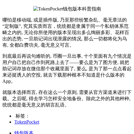
哪怕是移动端, 或是插件版, 乃至那些纷繁杂乱、毫无章法的
“定制版”, 究其实质而言，统统都是隶属于同一个私钥体系范
畴之内的, 无论你所使用的版本呈现出多么绚丽多彩、花样百
出的态势, 一旦助记词出现泄露的情况, 那么一切都将化为乌
有, 全都白费功夫, 毫无意义可言。
到底最后再说句难听的, 币圈一旦出事, 十个里面有九个情况是
用户自己把自己作到死路上去了——要么是为了图方便, 就把
助记词存放在微信那个收藏里面了, 要么, 是为了那一点点看起
来还挺诱人的空投, 就去下载那种根本不知道是什么版本的
App。
就版本选择而言, 存在这么一个原则, 需要从官方渠道来进行下
载。之后呢, 得去学习怎样安全地备份。除此之外的其他种种,
统统都是毫无意义的胡言乱语。
标签：
TokenPocket
钱包版本