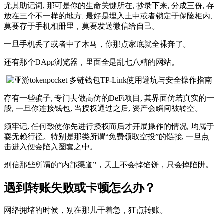
尤其助记词, 那可是你的生命关键所在, 抄录下来, 分成三份, 存
放在三个不一样的地方, 最好是埋入土中或者锁定于保险柜内,
莫要存于手机相册里，莫要发送微信给自己。
一旦手机丢了或者中了木马，你那点家底就全裸奔了。
还有那个DApp浏览器，里面全是乱七八糟的网站。
存有一些骗子, 专门去做高仿的DeFi项目, 其界面仿若真实的一
般, 一旦你连接钱包, 当授权通过之后, 资产会瞬间被转空。
须牢记, 任何致使你先进行授权而后才开展操作的情况, 均属于
耍无赖行径。特别是那类所谓“免费领取空投”的链接, 一旦点
击进入便会陷入圈套之中。
别信那些所谓的“内部渠道”，天上不会掉馅饼，只会掉陷阱。
遇到转账失败或卡顿怎么办？
网络拥堵的时候，别在那儿干着急，狂点转账。