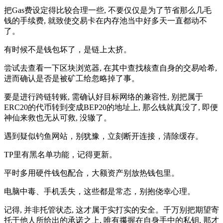
把Gas费设定得比较合理一些, 不要仅仅是为了节省那么几毛
钱的手续费, 就致使交易卡在内存池当中好多天一直都动不
了。
有时候不是钱包坏了，是链上太挤。
尝试去查看一下区块浏览器, 在其中查找核查自身的交易哈希,
进而确认是否是被矿工给忽略掉了事。
要是进行跨链转账, 需确认好目标网络的兼容性, 别把属于
ERC20的代币转到变成BEP20的地址上, 那么钱就真没了, 即便
神仙来救也无从可救, 没辙了。
遇到疑似钓鱼网站，别犹豫，立刻断开连接，清除缓存。
TP里有黑名单功能，记得更新。
平时多用硬件钱包配合，大额资产别放热钱包里。
电脑中毒、手机丢失，这些都是常态，别抱侥幸心理。
记得, 并非托管状态, 这才属于实打实的安全。千万别把期望寄
托于他人所给出的承诺之上, 唯有攥握在自身手中的私钥, 那才