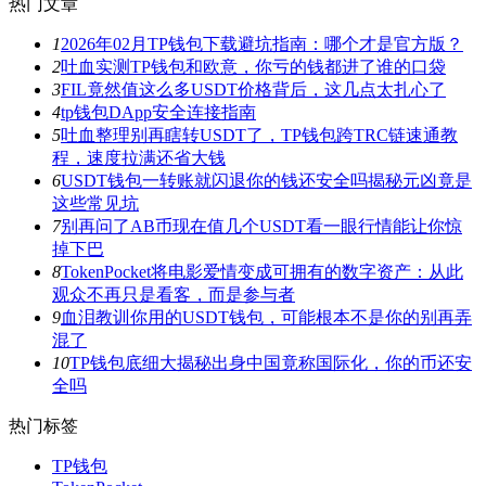
热门文章
1
2026年02月TP钱包下载避坑指南：哪个才是官方版？
2
吐血实测TP钱包和欧意，你亏的钱都进了谁的口袋
3
FIL竟然值这么多USDT价格背后，这几点太扎心了
4
tp钱包DApp安全连接指南
5
吐血整理别再瞎转USDT了，TP钱包跨TRC链速通教
程，速度拉满还省大钱
6
USDT钱包一转账就闪退你的钱还安全吗揭秘元凶竟是
这些常见坑
7
别再问了AB币现在值几个USDT看一眼行情能让你惊
掉下巴
8
TokenPocket将电影爱情变成可拥有的数字资产：从此
观众不再只是看客，而是参与者
9
血泪教训你用的USDT钱包，可能根本不是你的别再弄
混了
10
TP钱包底细大揭秘出身中国竟称国际化，你的币还安
全吗
热门标签
TP钱包