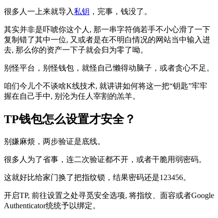
很多人一上来就导入
私钥
，完事，钱没了。
其实并非是吓唬你这个人, 那一串字符倘若手不小心滑了一下
复制错了其中一位, 又或者是在不明白情况的网站当中输入进
去, 那么你的资产一下子就会归为零了呦。
别怪平台，别怪钱包，就怪自己懒得动脑子，或者贪心不足。
咱们今儿个不谈啥K线技术, 就讲讲如何将这一把“钥匙”牢牢
握在自己手中, 别沦为任人宰割的羔羊。
TP钱包怎么设置才安全？
别嫌麻烦，两步验证是底线。
很多人为了省事，连二次验证都不开，或者干脆用弱密码。
这就好比给家门换了把指纹锁，结果密码还是123456。
开启TP, 前往设置之处寻觅安全选项, 将指纹、面容或者Google
Authenticator统统予以绑定。