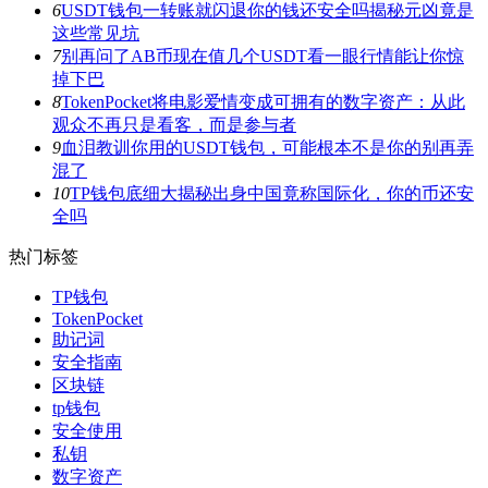
6
USDT钱包一转账就闪退你的钱还安全吗揭秘元凶竟是
这些常见坑
7
别再问了AB币现在值几个USDT看一眼行情能让你惊
掉下巴
8
TokenPocket将电影爱情变成可拥有的数字资产：从此
观众不再只是看客，而是参与者
9
血泪教训你用的USDT钱包，可能根本不是你的别再弄
混了
10
TP钱包底细大揭秘出身中国竟称国际化，你的币还安
全吗
热门标签
TP钱包
TokenPocket
助记词
安全指南
区块链
tp钱包
安全使用
私钥
数字资产