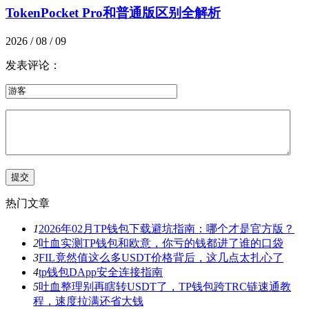
TokenPocket Pro和普通版区别全解析
2026 / 08 / 09
发表评论：
热门文章
1
2026年02月TP钱包下载避坑指南：哪个才是官方版？
2
吐血实测TP钱包和欧意，你亏的钱都进了谁的口袋
3
FIL竟然值这么多USDT价格背后，这几点太扎心了
4
tp钱包DApp安全连接指南
5
吐血整理别再瞎转USDT了，TP钱包跨TRC链速通教
程，速度拉满还省大钱