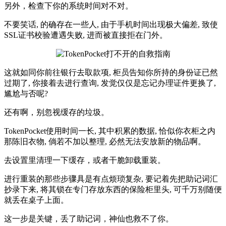
另外，检查下你的系统时间对不对。
不要笑话, 的确存在一些人, 由于手机时间出现极大偏差, 致使
SSL证书校验遭遇失败, 进而被直接拒在门外。
这就如同你前往银行去取款项, 柜员告知你所持的身份证已然
过期了, 你接着去进行查询, 发觉仅仅是忘记办理证件更换了,
尴尬与否呢?
还有啊，别忽视缓存的垃圾。
TokenPocket使用时间一长, 其中积累的数据, 恰似你衣柜之内
那陈旧衣物, 倘若不加以整理, 必然无法安放新的物品啊。
去设置里清理一下缓存，或者干脆卸载重装。
进行重装的那些步骤具是有点烦琐复杂, 要记着先把助记词汇
抄录下来, 将其锁在专门存放东西的保险柜里头, 可千万别随便
就丢在桌子上面。
这一步是关键，丢了助记词，神仙也救不了你。