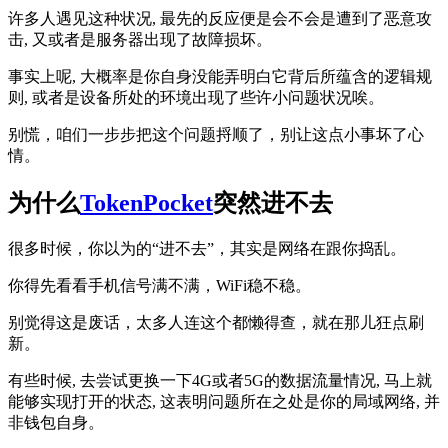
许多人遇见这种状况, 最先的反应便是会不会是遭到了恶意攻
击, 又或者是服务器出现了故障损坏。
事实上呢, 大概率是你自身没能弄明白它背后所蕴含的逻辑规
则, 或者是设备所处的环境出现了些许小问题状况唉。
别慌，咱们一步步把这个问题捋顺了，别让这点小事坏了心
情。
为什么
TokenPocket
突然进不去
很多时候，你以为的“进不去”，其实是网络在跟你捣乱。
你得先看看手机信号满不满，WiFi稳不稳。
别觉得这是废话，太多人连这个都懒得查，就在那儿狂点刷
新。
有些时候, 去尝试更换一下4G或者5G的数据流量情况, 马上就
能够实现打开的状态, 这表明问题所在之处是你的局域网络, 并
非钱包自身。