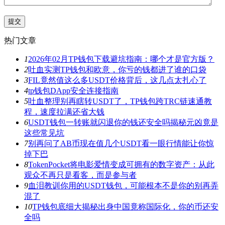
热门文章
1
2026年02月TP钱包下载避坑指南：哪个才是官方版？
2
吐血实测TP钱包和欧意，你亏的钱都进了谁的口袋
3
FIL竟然值这么多USDT价格背后，这几点太扎心了
4
tp钱包DApp安全连接指南
5
吐血整理别再瞎转USDT了，TP钱包跨TRC链速通教
程，速度拉满还省大钱
6
USDT钱包一转账就闪退你的钱还安全吗揭秘元凶竟是
这些常见坑
7
别再问了AB币现在值几个USDT看一眼行情能让你惊
掉下巴
8
TokenPocket将电影爱情变成可拥有的数字资产：从此
观众不再只是看客，而是参与者
9
血泪教训你用的USDT钱包，可能根本不是你的别再弄
混了
10
TP钱包底细大揭秘出身中国竟称国际化，你的币还安
全吗