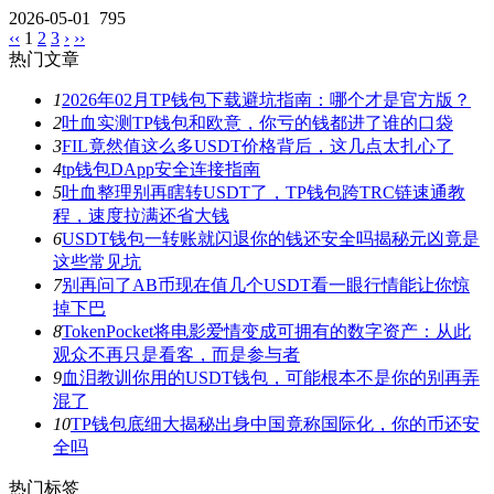
2026-05-01
795
‹‹
1
2
3
›
››
热门文章
1
2026年02月TP钱包下载避坑指南：哪个才是官方版？
2
吐血实测TP钱包和欧意，你亏的钱都进了谁的口袋
3
FIL竟然值这么多USDT价格背后，这几点太扎心了
4
tp钱包DApp安全连接指南
5
吐血整理别再瞎转USDT了，TP钱包跨TRC链速通教
程，速度拉满还省大钱
6
USDT钱包一转账就闪退你的钱还安全吗揭秘元凶竟是
这些常见坑
7
别再问了AB币现在值几个USDT看一眼行情能让你惊
掉下巴
8
TokenPocket将电影爱情变成可拥有的数字资产：从此
观众不再只是看客，而是参与者
9
血泪教训你用的USDT钱包，可能根本不是你的别再弄
混了
10
TP钱包底细大揭秘出身中国竟称国际化，你的币还安
全吗
热门标签