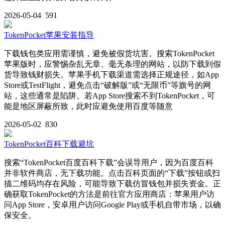
2026-05-04
591
TokenPocket苹果安装指导
下载钱包类应用需谨慎，避免被假货坑害。搜索TokenPocket
苹果版时，应警惕杂乱无章、毫无条理的网站，以防下载到假
货导致钱财损失。苹果手机下载渠道需选择正规途径，如App
Store或TestFlight，避免点击“破解版”或“无限币”等旗号的网
站，这些通常是陷阱。若App Store搜索不到TokenPocket，可
能是地区屏蔽所致，此时应避免使用百度等随意
2026-05-02
830
TokenPocket百科下载避坑
搜索“TokenPocket百度百科下载”会误导用户，因为百度百科
并非软件商店，无下载功能。点击百科页面的“下载”按钮或扫
描二维码均存在风险，可能导致下载仿冒钱包并损失资金。正
确获取TokenPocket的方法是前往官方应用商店：苹果用户访
问App Store，安卓用户访问Google Play或手机自带市场，以确
保安全。