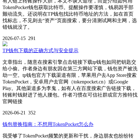
有人链上转账操作大胆，本文不谈大道理，而是介绍如何用
TokenPocket钱包获取比特币。提醒操作要谨慎，钱易因手部
颤动流失。还说明在TP钱包找比特币地址的方法，如在首页
找标志，不见则去“资产”页面搜索，要分清测试网和主网，选
错钱就没了。
2026-07-15
291
TP钱包下载的正确方式与安全提示
文章指出，随意在搜索引擎点击链接下载tp钱包如同把钥匙交
给小偷。作者身边有朋友因在第三方网站下载，钱包资产被洗
劫一空。tp钱包官方下载渠道有限，苹果用户去App Store搜索
TokenPocket，安卓用户去官网（tokenpocket.cn）或Google
Play。其他渠道多为李鬼，如有人在百度搜索广告链接下载，
转账时钱财进了他人腰包。作者习惯在可信社群或官方推特找
官网链接
2026-06-21
352
钱包替换指南：不想用TokenPocket怎么办
我受够了TokenPocket频繁的更新和干扰，身边朋友也纷纷转