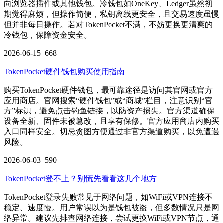
向浏览器插件或其他钱包。冷钱包如OneKey、Ledger虽然初
期觉得麻烦，但操作简便，私钥离线更安全，且交易速度虽慢
但并非每日操作。若对TokenPocket不满，不妨更换更清爽的
冷钱包，保障资金安全。
2026-06-15
668
TokenPocket硬件钱包购买使用指南
购买TokenPocket硬件钱包，最可靠途径是访问其官网或官方
应用商店。官网搜索“硬件钱包”或“商城”栏目，注意识别“官
方”标识，避免点击钓鱼链接，以防资产损失。官方渠道确保
设备全新、固件未被篡改，且享有保修。官方应用商店内购买
入口同样安全。切忌贪图方便通过非官方渠道购买，以免遭遇
风险。
2026-06-03
590
TokenPocket登不上？别慌先看看这几个地方
TokenPocket登录失败常见于网络问题，如WiFi或VPN连接不
稳定、速度慢。用户常误以为是钱包被盗，但多数情况只是网
络异常。建议先排查网络连接，尝试更换WiFi或VPN节点，通