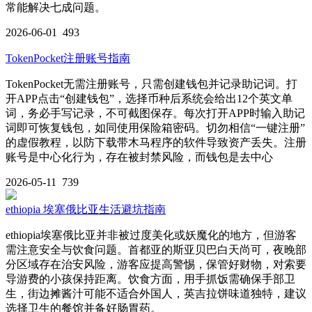
常能解决七成问题。
2026-06-01
493
TokenPocket注册账号指南
TokenPocket无需注册账号，只需创建钱包并记录助记词。打
开APP点击“创建钱包”，选择币种后系统会给出12个英文单
词，务必手写记录，不可截图保存。每次打开APP时输入助记
词即可恢复钱包，如同使用保险箱密码。切勿相信“一键注册”
的虚假教程，以防下载带木马程序的软件导致资产丢失。注册
账号是中心化行为，存在被封禁风险，而钱包是去中心
2026-05-11
739
ethiopia 埃塞俄比亚生活避坑指南
ethiopia埃塞俄比亚并非被过度美化或妖魔化的地方，但游客
需注意安全与饮食问题。首都亚的斯亚贝巴白天尚可，夜晚部
分区域存在治安风险，游客应提高警惕，保管好财物，对索要
导游费的小孩保持距离。饮食方面，用手抓饭需确保手部卫
生，街边摊酱汁可能不适合外国人，英吉拉饼味道独特，建议
选择卫生的餐馆并备好肠胃药。