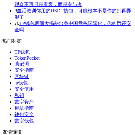
观众不再只是看客，而是参与者
9
血泪教训你用的USDT钱包，可能根本不是你的别再弄
混了
10
TP钱包底细大揭秘出身中国竟称国际化，你的币还安
全吗
热门标签
TP钱包
TokenPocket
助记词
安全指南
区块链
tp钱包
安全使用
私钥
数字资产
避坑指南
钱包安全
数字钱包
友情链接