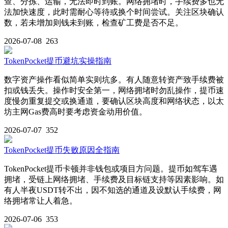
查、分拣、运输，无法即时到账。网络拥堵时，手续费多也无
法加快速度，此时需耐心等待或换个时间尝试。关注区块确认
数，若未增加则钱未到账，检查矿工费是否不足。
2026-07-08
263
TokenPocket提币避坑实操指南
数字资产操作看似简单实则坑多。有人随意转资产致手续费被
扣或钱丢失。操作时安全第一，网络拥堵时勿乱操作，提币速
度慢勿重复提交或换通道，要确认区块高度和网络状态，以太
坊主网Gas费高时要考虑资金动用价值。
2026-07-07
352
TokenPocket提币失败原因全指南
TokenPocket提币卡顿并非钱包或项目方问题。提币如驾车遇
拥堵，受链上网络拥堵、手续费及目标链支持等因素影响。如
有人半夜USDT转不出，因不知选的通道及设默认手续费，网
络拥堵常让人着急。
2026-07-06
353