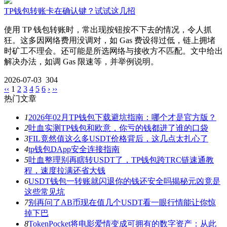
TP钱包转账卡在确认键？试试这几招
使用 TP 钱包转账时，常出现按钮按不下去的情况，令人抓
狂。这多因网络费用没调对，如 Gas 费设得过低，链上拥堵
时矿工不理会。还可能是所选网络与接收方不匹配。文中给出
解决办法，如调 Gas 限速等，并举例说明。
2026-07-03
304
‹‹
1
2
3
4
5
6
›
››
热门文章
1
2026年02月TP钱包下载避坑指南：哪个才是官方版？
2
吐血实测TP钱包和欧意，你亏的钱都进了谁的口袋
3
FIL竟然值这么多USDT价格背后，这几点太扎心了
4
tp钱包DApp安全连接指南
5
吐血整理别再瞎转USDT了，TP钱包跨TRC链速通教
程，速度拉满还省大钱
6
USDT钱包一转账就闪退你的钱还安全吗揭秘元凶竟是
这些常见坑
7
别再问了AB币现在值几个USDT看一眼行情能让你惊
掉下巴
8
TokenPocket将电影爱情变成可拥有的数字资产：从此