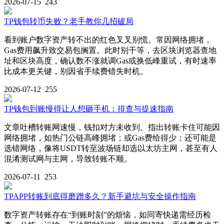
2026-07-15
243
TP钱包转币失败？老手教你几招破局
看到账户数字资产转不出的红色叉叉别慌。常因网络拥堵，
Gas费用飙升致交易包搁置。此时别干等，去区块浏览器查地
址和区块高度，确认数不涨就调Gas或换低峰重试，有时速率
比成本更关键，别因省手续费错失时机。
2026-07-12
255
TP钱包到账慢得让人想砸手机：排查与提速指南
文章吐槽转账网速慢，钱扣对方未收到。指出转账卡住可能因
网络拥堵，如热门公链高峰拥堵；或Gas费给得少；还可能是
选错网络，像将USDT转至波场链却选以太坊主网，甚至有人
混淆测试网与主网，导致转账不顺。
2026-07-11
253
TPAPP转账到底得磨蹭多久？新手避坑与安全操作指南
数字资产转账存在“到账时刻”的烦恼，如同寄快递需经历检