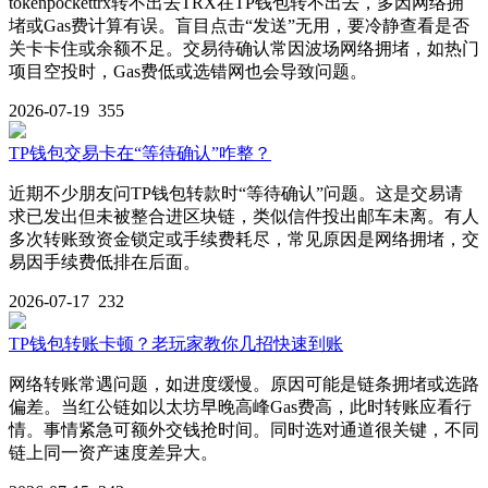
tokenpockettrx转不出去TRX在TP钱包转不出去，多因网络拥
堵或Gas费计算有误。盲目点击“发送”无用，要冷静查看是否
关卡卡住或余额不足。交易待确认常因波场网络拥堵，如热门
项目空投时，Gas费低或选错网也会导致问题。
2026-07-19
355
TP钱包交易卡在“等待确认”咋整？
近期不少朋友问TP钱包转款时“等待确认”问题。这是交易请
求已发出但未被整合进区块链，类似信件投出邮车未离。有人
多次转账致资金锁定或手续费耗尽，常见原因是网络拥堵，交
易因手续费低排在后面。
2026-07-17
232
TP钱包转账卡顿？老玩家教你几招快速到账
网络转账常遇问题，如进度缓慢。原因可能是链条拥堵或选路
偏差。当红公链如以太坊早晚高峰Gas费高，此时转账应看行
情。事情紧急可额外交钱抢时间。同时选对通道很关键，不同
链上同一资产速度差异大。