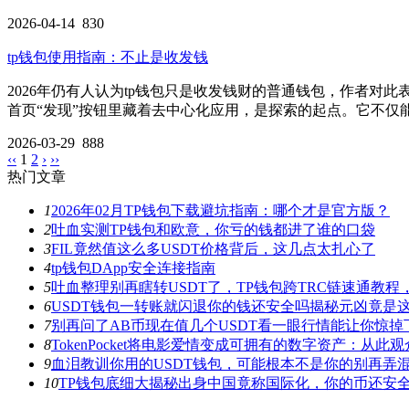
2026-04-14
830
tp钱包使用指南：不止是收发钱
2026年仍有人认为tp钱包只是收发钱财的普通钱包，作者对
首页“发现”按钮里藏着去中心化应用，是探索的起点。它不仅
2026-03-29
888
‹‹
1
2
›
››
热门文章
1
2026年02月TP钱包下载避坑指南：哪个才是官方版？
2
吐血实测TP钱包和欧意，你亏的钱都进了谁的口袋
3
FIL竟然值这么多USDT价格背后，这几点太扎心了
4
tp钱包DApp安全连接指南
5
吐血整理别再瞎转USDT了，TP钱包跨TRC链速通教
6
USDT钱包一转账就闪退你的钱还安全吗揭秘元凶竟是
7
别再问了AB币现在值几个USDT看一眼行情能让你惊掉
8
TokenPocket将电影爱情变成可拥有的数字资产：从
9
血泪教训你用的USDT钱包，可能根本不是你的别再弄
10
TP钱包底细大揭秘出身中国竟称国际化，你的币还安