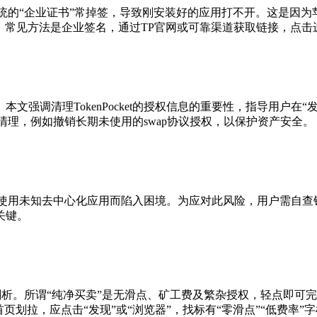
“企业证书”常掉签，导致刚安装好的应用打不开。这是因为苹果跟
三方渠道。常见方法是企业签名，通过TP官网或可靠渠道获取链接，
强调清理TokenPocket的授权信息的重要性，指导用户在“发
清理，例如撤销长期未使用的swap协议授权，以保护资产安全。
合约及使用未知去中心化应用而陷入困境。为应对此风险，用户需自
关键。
剖析。所谓“纯净买卖”是无滑点、矿工费及繁杂授权，轻点即可
划拉，应点击“发现”或“浏览器”，找标有“零滑点”“低费率”