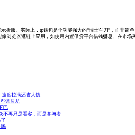
此表示折服。实际上，tp钱包是个功能强大的“瑞士军刀”，而非简
能像浏览器逛链上应用，如使用内置借贷平台借钱赚息、在市场
程，速度拉满还省大钱
这些常见坑
下巴
此观众不再只是看客，而是参与者
混了
全吗