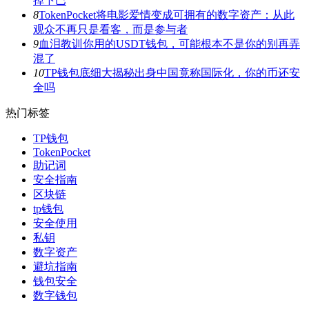
掉下巴
8
TokenPocket将电影爱情变成可拥有的数字资产：从此
观众不再只是看客，而是参与者
9
血泪教训你用的USDT钱包，可能根本不是你的别再弄
混了
10
TP钱包底细大揭秘出身中国竟称国际化，你的币还安
全吗
热门标签
TP钱包
TokenPocket
助记词
安全指南
区块链
tp钱包
安全使用
私钥
数字资产
避坑指南
钱包安全
数字钱包