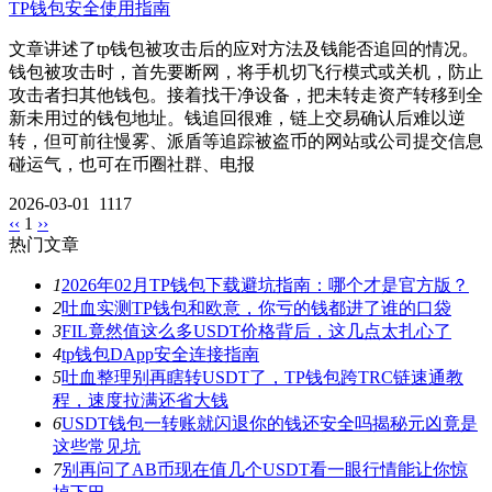
TP钱包安全使用指南
文章讲述了tp钱包被攻击后的应对方法及钱能否追回的情况。
钱包被攻击时，首先要断网，将手机切飞行模式或关机，防止
攻击者扫其他钱包。接着找干净设备，把未转走资产转移到全
新未用过的钱包地址。钱追回很难，链上交易确认后难以逆
转，但可前往慢雾、派盾等追踪被盗币的网站或公司提交信息
碰运气，也可在币圈社群、电报
2026-03-01
1117
‹‹
1
››
热门文章
1
2026年02月TP钱包下载避坑指南：哪个才是官方版？
2
吐血实测TP钱包和欧意，你亏的钱都进了谁的口袋
3
FIL竟然值这么多USDT价格背后，这几点太扎心了
4
tp钱包DApp安全连接指南
5
吐血整理别再瞎转USDT了，TP钱包跨TRC链速通教
程，速度拉满还省大钱
6
USDT钱包一转账就闪退你的钱还安全吗揭秘元凶竟是
这些常见坑
7
别再问了AB币现在值几个USDT看一眼行情能让你惊