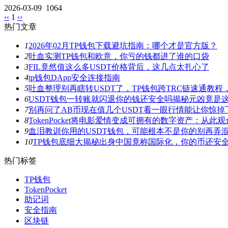
2026-03-09
1064
‹‹
1
››
热门文章
1
2026年02月TP钱包下载避坑指南：哪个才是官方版？
2
吐血实测TP钱包和欧意，你亏的钱都进了谁的口袋
3
FIL竟然值这么多USDT价格背后，这几点太扎心了
4
tp钱包DApp安全连接指南
5
吐血整理别再瞎转USDT了，TP钱包跨TRC链速通教
6
USDT钱包一转账就闪退你的钱还安全吗揭秘元凶竟是
7
别再问了AB币现在值几个USDT看一眼行情能让你惊掉
8
TokenPocket将电影爱情变成可拥有的数字资产：从
9
血泪教训你用的USDT钱包，可能根本不是你的别再弄
10
TP钱包底细大揭秘出身中国竟称国际化，你的币还安
热门标签
TP钱包
TokenPocket
助记词
安全指南
区块链