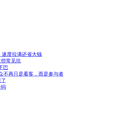
程，速度拉满还省大钱
这些常见坑
下巴
此观众不再只是看客，而是参与者
混了
全吗