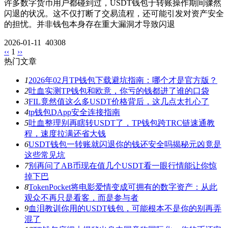
许多数字货币用户都碰到过，USDT钱包于转账操作期间骤然
闪退的状况。这不仅打断了交易流程，还可能引发对资产安全
的担忧。并非钱包本身存在重大漏洞才导致闪退
2026-01-11
40308
‹‹
1
››
热门文章
1
2026年02月TP钱包下载避坑指南：哪个才是官方版？
2
吐血实测TP钱包和欧意，你亏的钱都进了谁的口袋
3
FIL竟然值这么多USDT价格背后，这几点太扎心了
4
tp钱包DApp安全连接指南
5
吐血整理别再瞎转USDT了，TP钱包跨TRC链速通教
程，速度拉满还省大钱
6
USDT钱包一转账就闪退你的钱还安全吗揭秘元凶竟是
这些常见坑
7
别再问了AB币现在值几个USDT看一眼行情能让你惊
掉下巴
8
TokenPocket将电影爱情变成可拥有的数字资产：从此
观众不再只是看客，而是参与者
9
血泪教训你用的USDT钱包，可能根本不是你的别再弄
混了