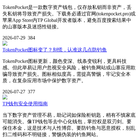
TokenPocket是一款数字资产钱包，仅存放私钥而非资产，丢
失私钥将导致资产损失。下载务必通过官网(tokenpocket.pro)或
苹果App Store内TP Global开发者版本，避免百度搜索结果中
的山寨版本及迷惑性链接。
2026-07-29
384
TokenPocket图标变了？别慌，认准这几点防钓鱼
TokenPocket图标更新，颜色变深、线条变锐利，更具科技
感。但此举易让用户忽视安全风险，被钓鱼网站或山寨应用欺
骗导致资产损失。图标相似度高，需提高警惕，牢记安全本
质，在复杂应用市场中保护数字资产。
2026-07-27
377
TP钱包安全使用指南
当下数字资产管理不易，助记词如保险柜钥匙，稍有不慎家底
可能消失。像TP钱包等去中心化钱包，掌控权是双刃剑。要
保住本金，这是技术与人性博弈。要防钓鱼与恶意授权，别乱
扫二维码和不明链接，警惕伪装的钓鱼网站。