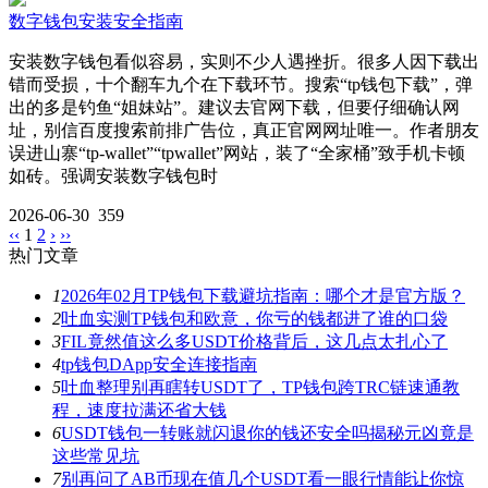
数字钱包安装安全指南
安装数字钱包看似容易，实则不少人遇挫折。很多人因下载出
错而受损，十个翻车九个在下载环节。搜索“tp钱包下载”，弹
出的多是钓鱼“姐妹站”。建议去官网下载，但要仔细确认网
址，别信百度搜索前排广告位，真正官网网址唯一。作者朋友
误进山寨“tp-wallet”“tpwallet”网站，装了“全家桶”致手机卡顿
如砖。强调安装数字钱包时
2026-06-30
359
‹‹
1
2
›
››
热门文章
1
2026年02月TP钱包下载避坑指南：哪个才是官方版？
2
吐血实测TP钱包和欧意，你亏的钱都进了谁的口袋
3
FIL竟然值这么多USDT价格背后，这几点太扎心了
4
tp钱包DApp安全连接指南
5
吐血整理别再瞎转USDT了，TP钱包跨TRC链速通教
程，速度拉满还省大钱
6
USDT钱包一转账就闪退你的钱还安全吗揭秘元凶竟是
这些常见坑
7
别再问了AB币现在值几个USDT看一眼行情能让你惊