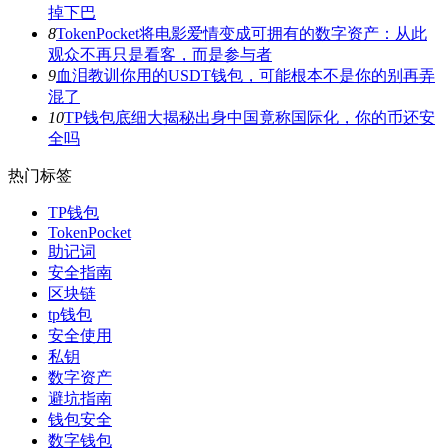
掉下巴
8
TokenPocket将电影爱情变成可拥有的数字资产：从此
观众不再只是看客，而是参与者
9
血泪教训你用的USDT钱包，可能根本不是你的别再弄
混了
10
TP钱包底细大揭秘出身中国竟称国际化，你的币还安
全吗
热门标签
TP钱包
TokenPocket
助记词
安全指南
区块链
tp钱包
安全使用
私钥
数字资产
避坑指南
钱包安全
数字钱包