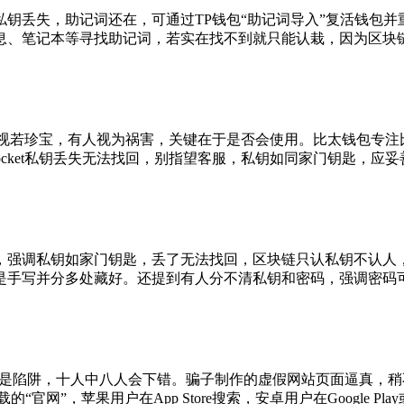
钥丢失，助记词还在，可通过TP钱包“助记词导入”复活钱包
、笔记本等寻找助记词，若实在找不到就只能认栽，因为区块链
有人视若珍宝，有人视为祸害，关键在于是否会使用。比太钱包专注比特
Pocket私钥丢失无法找回，别指望客服，私钥如同家门钥匙，应
，强调私钥如家门钥匙，丢了无法找回，区块链只认私钥不认人
是手写并分多处藏好。还提到有人分不清私钥和密码，强调密码
”等多是陷阱，十人中八人会下错。骗子制作的虚假网站页面逼真
网”，苹果用户在App Store搜索，安卓用户在Google Pl