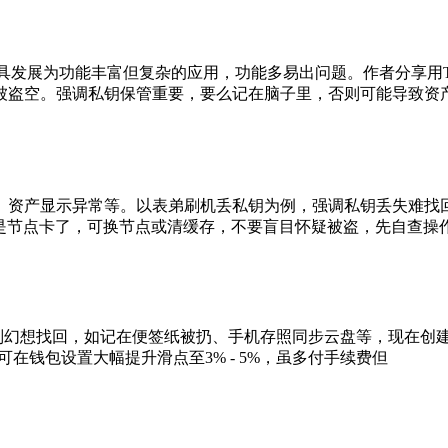
包工具发展为功能丰富但复杂的应用，功能多易出问题。作者分享
被盗空。强调私钥保管重要，要么记在脑子里，否则可能导致资
但问题多，如卡顿、资产显示异常等。以表弟刷机丢私钥为例，强调私钥
能是节点卡了，可换节点或清缓存，不要盲目怀疑被盗，先自查操
了别幻想找回，如记在便签纸被扔、手机存照同步云盘等，现在创
在钱包设置大幅提升滑点至3% - 5%，虽多付手续费但