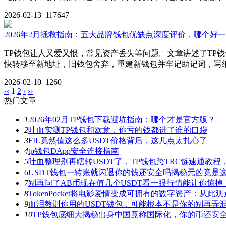
2026-02-13
117647
2026年2月拯救指南：五大品牌钱包优缺点深度评价，哪个好
TP钱包让人又爱又恨，常见资产丢失等问题。文章讲述了TP
快转移至新地址，旧钱包舍弃，重建新钱包并牢记助记词，写
2026-02-10
1260
‹‹
1
2
›
››
热门文章
1
2026年02月TP钱包下载避坑指南：哪个才是官方版？
2
吐血实测TP钱包和欧意，你亏的钱都进了谁的口袋
3
FIL竟然值这么多USDT价格背后，这几点太扎心了
4
tp钱包DApp安全连接指南
5
吐血整理别再瞎转USDT了，TP钱包跨TRC链速通教
6
USDT钱包一转账就闪退你的钱还安全吗揭秘元凶竟是
7
别再问了AB币现在值几个USDT看一眼行情能让你惊掉
8
TokenPocket将电影爱情变成可拥有的数字资产：从
9
血泪教训你用的USDT钱包，可能根本不是你的别再弄
10
TP钱包底细大揭秘出身中国竟称国际化，你的币还安