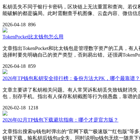
私钥丢失不同于银行卡密码，区块链上无法重置和查询。若仅私
能破解的都是骗局。此时需翻查手机图像、云盘内容、微信信息
2026-04-18
896
TokenPocket比太钱包怎么用
文章指出TokenPocket和比太钱包是管理数字资产的工具，
选择时要先明确自己的资产类型，否则易出错。还强调Token
2026-04-18
859
2026年TP钱包私钥安全排行榜：备份方法大PK，哪个最靠谱？
文章主要讲了私钥相关问题。有人常哭诉私钥丢失致钱财消失
包，别存手机。指出有人保存私钥截图等行为很愚蠢，靠谱的
2026-02-18
1218
2026年02月TP钱包下载避坑指南：哪个才是官方版？
文章指出搜索tp钱包时弹出的“官网下载”“极速版”“红包版
链接下载，输私钥后钱包u全失。同时说明tp钱包无统一随意下载的“官