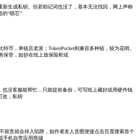
并重新生成私钥。但若助记词也没了，基本无法找回，网上声称
的“锁芯”
币，单链且老派；TokenPocket则兼容多种链，较为花哨。
妥善保管，如抄在纸上放保险柜或
，也没客服能帮忙，只能提前备份，可写纸上藏好或用硬件钱
可改，私钥
，稍不留意就会掉入陷阱，如作者友人贪图便捷点击百度搜索首个
ay或手机自带应用商城