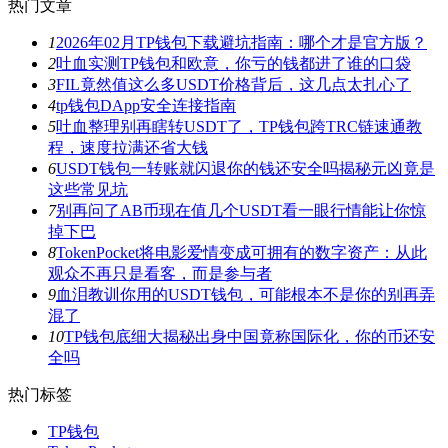
热门文章
1
2026年02月TP钱包下载避坑指南：哪个才是官方版？
2
吐血实测TP钱包和欧意，你亏的钱都进了谁的口袋
3
FIL竟然值这么多USDT价格背后，这几点太扎心了
4
tp钱包DApp安全连接指南
5
吐血整理别再瞎转USDT了，TP钱包跨TRC链速通教
程，速度拉满还省大钱
6
USDT钱包一转账就闪退你的钱还安全吗揭秘元凶竟是
这些常见坑
7
别再问了AB币现在值几个USDT看一眼行情能让你惊
掉下巴
8
TokenPocket将电影爱情变成可拥有的数字资产：从此
观众不再只是看客，而是参与者
9
血泪教训你用的USDT钱包，可能根本不是你的别再弄
混了
10
TP钱包底细大揭秘出身中国竟称国际化，你的币还安
全吗
热门标签
TP钱包