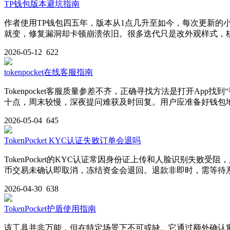
TP钱包版本避坑指南
作者使用TP钱包四五年，版本从1点几升至如今，每次更新
就变，修复漏洞却卡顿崩溃依旧。很多迭代只是改外观样式，核
2026-05-12
622
tokenpocket在线客服指南
Tokenpocket客服质量参差不齐，正确寻找方法是打开A
十点，周末较慢，深夜提问难获及时回复。用户应准备好钱包
2026-05-04
645
TokenPocket KYC认证失败订单会退吗
TokenPocket的KYC认证常因身份证上传和人脸识别失
币交易未确认即取消，冻结资金会退回。退款非即时，需等待系统流
2026-04-30
638
TokenPocket护盾使用指南
该工具并非万能，但在特定场景下不可或缺。它通过额外确认