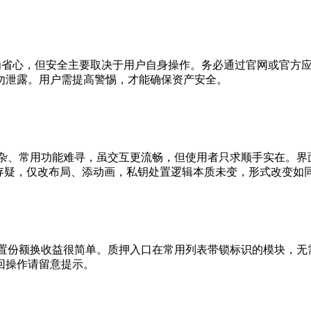
持众多公链，使用较为省心，但安全主要取决于用户自身操作。务必通过官
勿泄露。用户需提高警惕，才能确保资产安全。
杂、常用功能难寻，虽交互更流畅，但使用者只求顺手实在。界面
”存疑，仅改布局、添动画，私钥处置逻辑本质未变，形式改变如
则质押闲置份额换收益很简单。质押入口在常用列表带锁标识的模块
回操作请留意提示。