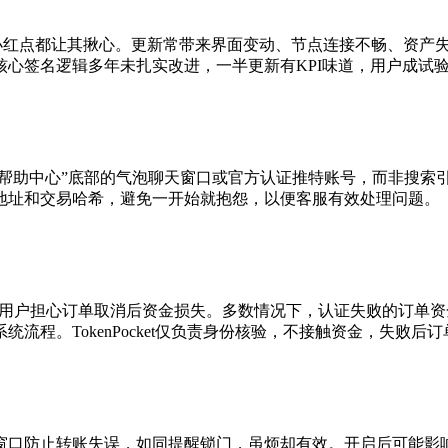
的小红点都让其揪心。更新常带来界面变动、节点连接不畅、资产
心签名逻辑多年未扎实改进，一半更新有KPI味道，用户成试
pp找到“帮助中心”底部的气泡聊天窗口或官方认证推特账号，而非
地址和交易哈希，避免一开始就抱怨，以便客服有效处理问题。
败受阻，用户担心订单取消后资金损失。多数情况下，认证失败的订
程。TokenPocket仅负责身份核验，不接触资金，失败后订
窗口防止转账失误，如同提醒锁门，虽烦却有效。开启后可能影