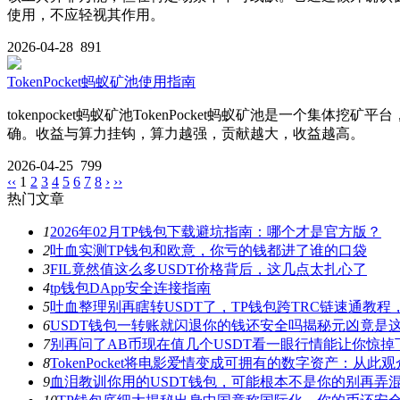
使用，不应轻视其作用。
2026-04-28
891
TokenPocket蚂蚁矿池使用指南
tokenpocket蚂蚁矿池TokenPocket蚂蚁矿池是
确。收益与算力挂钩，算力越强，贡献越大，收益越高。
2026-04-25
799
‹‹
1
2
3
4
5
6
7
8
›
››
热门文章
1
2026年02月TP钱包下载避坑指南：哪个才是官方版？
2
吐血实测TP钱包和欧意，你亏的钱都进了谁的口袋
3
FIL竟然值这么多USDT价格背后，这几点太扎心了
4
tp钱包DApp安全连接指南
5
吐血整理别再瞎转USDT了，TP钱包跨TRC链速通教
6
USDT钱包一转账就闪退你的钱还安全吗揭秘元凶竟是
7
别再问了AB币现在值几个USDT看一眼行情能让你惊掉
8
TokenPocket将电影爱情变成可拥有的数字资产：从
9
血泪教训你用的USDT钱包，可能根本不是你的别再弄