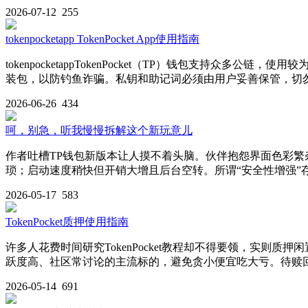
2026-07-12
255
tokenpocketapp TokenPocket App使用指南
tokenpocketappTokenPocket（TP）钱包支
装包，以防钓鱼诈骗。私钥和助记词必须由用户妥善保管，切
2026-06-26
434
呵，别急，听我慢慢拆解这个新玩意儿
作者吐槽TP钱包新版本让人摸不着头脑。伙伴抱怨界面色彩繁
琐；启动速度稍快但开销大增且后台空转。所谓“安全性增强
2026-05-17
583
TokenPocket质押使用指南
许多人花费时间研究TokenPocket教程却不得要领，实
跃度高、社区常讨论的主流标的，避免贪小便宜吃大亏。待赎
2026-05-14
691